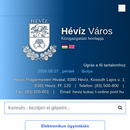
Me
Hévíz
Város
Közigazgatási honlapja
Ugrás a fő tartalomhoz
2026.08.07., péntek
Ibolya
Hévízi Polgármesteri Hivatal, 8380 Hévíz, Kossuth Lajos u. 1.
8381 Hévíz, Pf.:120
Telefon:
(83) 500-800
Fax: (83) 500-801
Email:
heviz kukac t-online pont hu
Keresés - kezdjen el gépelni...
Elektronikus ügyintézés