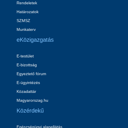
Rendeletek
Határozatok
SZMSZ
Munkaterv
eKözigazgatás
E-testület
E-bizottság
Egyeztető fórum
E-ügyintézés
Közadattár
Magyarorszag.hu
Közérdekű
Egészségügyi alapellátás