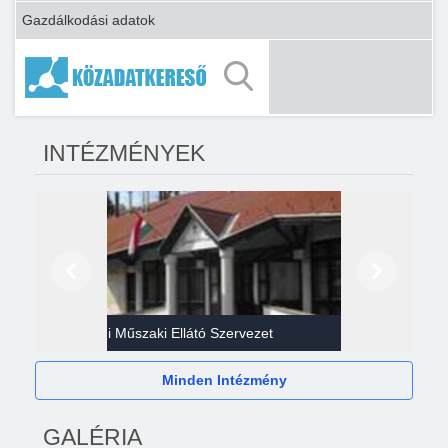
Gazdálkodási adatok
INTÉZMÉNYEK
Előző
Következő
Gazdasági Műszaki Ellátó Szervezet
Héví
Minden Intézmény
GALÉRIA