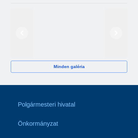
Előző
Következő
2024
Minden galéria
Polgármesteri hivatal
Önkormányzat