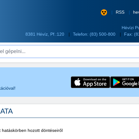
RSS
he
Hévízi P
8381 Hévíz, Pf.:120
Telefon:
(83) 500-800
Fax: (
pelni...
ációval!
ZATA
 hatáskörben hozott döntéseiről