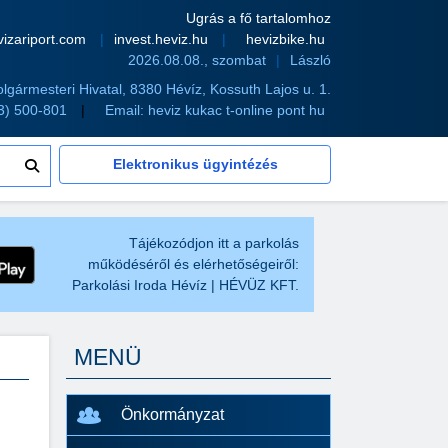
Ugrás a fő tartalomhoz
vizariport.com
invest.heviz.hu
hevizbike.hu
2026.08.08., szombat
László
olgármesteri Hivatal, 8380 Hévíz, Kossuth Lajos u. 1.
83) 500-801
Email:
heviz kukac t-online pont hu
Elektronikus ügyintézés
Tájékozódjon itt a parkolás
működéséről és elérhetőségeiről:
Parkolási Iroda Hévíz | HÉVÜZ KFT.
MENÜ
Önkormányzat