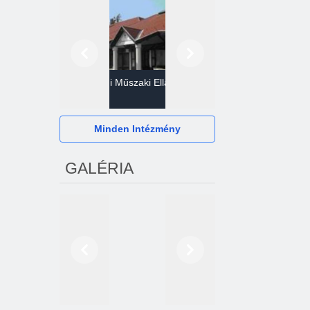
Előző
Következő
Gazdasági Műszaki Ellátó
Szervezet
Hévízi Televízió Kft.
Minden Intézmény
GALÉRIA
Előző
Következő
2024. októberétől