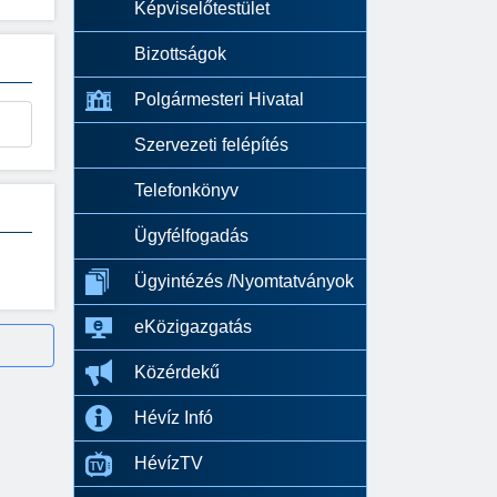
Képviselőtestület
Bizottságok
Polgármesteri Hivatal
Szervezeti felépítés
Telefonkönyv
Ügyfélfogadás
Ügyintézés /Nyomtatványok
eKözigazgatás
Közérdekű
Hévíz Infó
HévízTV