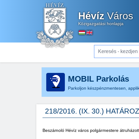
Hévíz
Város
Közigazgatási honlapja
Keresés - kezdjen el gé
MOBIL Parkolás
Parkoljon készpénzmentesen, applik
218/2016. (IX. 30.) HATÁRO
Beszámoló Hévíz város polgármestere átruházott