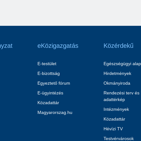
yzat
eKözigazgatás
Közérdekű
E-testület
Egészségügyi alap
E-bizottság
Hirdetmények
Egyeztető fórum
Okmányiroda
E-ügyintézés
Rendezési terv és
adattérkép
Közadattár
Intézmények
Magyarorszag.hu
Közadattár
Hévízi TV
Testvérvárosok