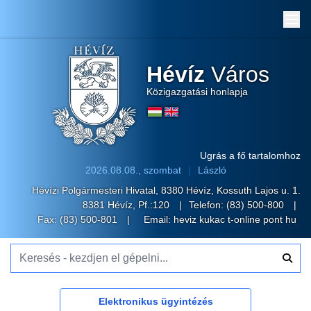
Me
Hévíz
Város
Közigazgatási honlapja
Ugrás a fő tartalomhoz
2026.08.08., szombat
László
Hévízi Polgármesteri Hivatal, 8380 Hévíz, Kossuth Lajos u. 1.
8381 Hévíz, Pf.:120
Telefon:
(83) 500-800
Fax: (83) 500-801
Email:
heviz kukac t-online pont hu
Keresés - kezdjen el gépelni...
Elektronikus ügyintézés