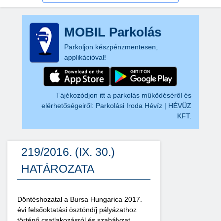
MOBIL Parkolás
Parkoljon készpénzmentesen,
applikációval!
Tájékozódjon itt a parkolás működéséről és
elérhetőségeiről:
Parkolási Iroda Hévíz | HÉVÜZ
KFT.
219/2016. (IX. 30.)
HATÁROZATA
Döntéshozatal a Bursa Hungarica 2017.
évi felsőoktatási ösztöndíj pályázathoz
történő csatlakozásról és szabályzat