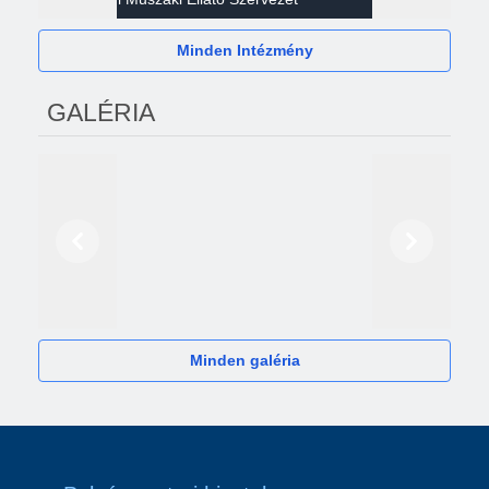
Minden Intézmény
GALÉRIA
Előző
Következő
2024
Minden galéria