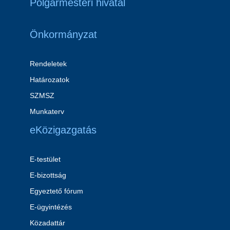
Polgármesteri hivatal
Önkormányzat
Rendeletek
Határozatok
SZMSZ
Munkaterv
eKözigazgatás
E-testület
E-bizottság
Egyeztető fórum
E-ügyintézés
Közadattár