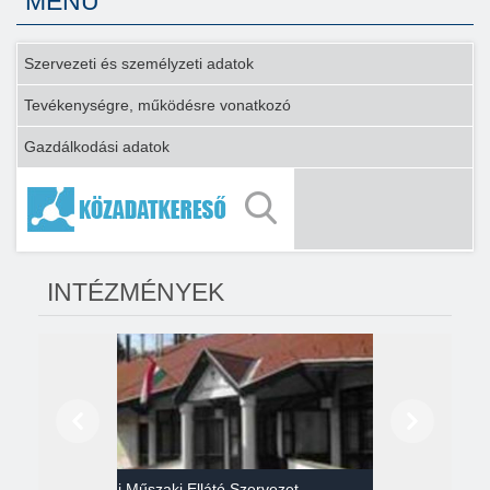
MENÜ
Szervezeti és személyzeti adatok
Tevékenységre, működésre vonatkozó
Gazdálkodási adatok
INTÉZMÉNYEK
Előző
Következő
Gazdasági Műszaki Ellátó Szervezet
Héví