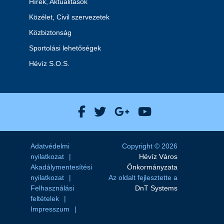
Hírek, Aktualitások
Közélet, Civil szervezetek
Közbiztonság
Sportolási lehetőségek
Hévíz S.O.S.
Hévíz Város Facebook
Hévíz Város X
Hévíz Város Goog
Hévíz Város 
Adatvédelmi
Copyright © 2026
nyilatkozat
Hévíz Város
Akadálymentesítési
Önkormányzata
nyilatkozat
Az oldalt fejlesztette a
Felhasználási
DnT Systems
feltételek
Impresszum