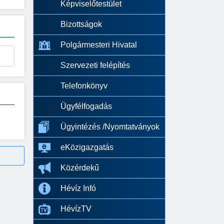
Képviselőtestület
Bizottságok
Polgármesteri Hivatal
Szervezeti felépítés
Telefonkönyv
Ügyfélfogadás
Ügyintézés /Nyomtatványok
eKözigazgatás
Közérdekű
Hévíz Infó
HévízTV