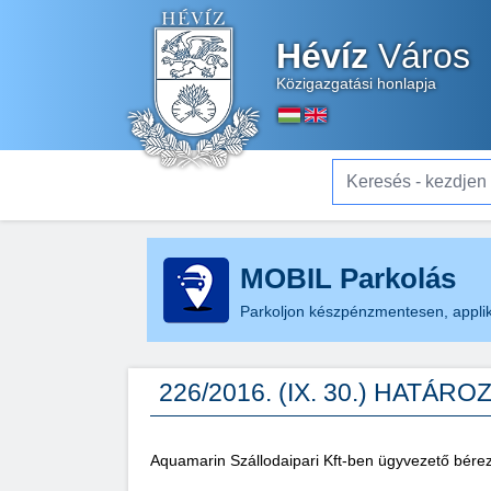
Hévíz
Város
Közigazgatási honlapja
Keresés - kezdjen el gé
MOBIL Parkolás
Parkoljon készpénzmentesen, applik
226/2016. (IX. 30.) HATÁRO
Aquamarin Szállodaipari Kft-ben ügyvezető bére