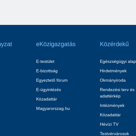
yzat
eKözigazgatás
Közérdekű
E-testület
Egészségügyi alap
E-bizottság
Hirdetmények
Egyeztető fórum
Okmányiroda
E-ügyintézés
Rendezési terv és
adattérkép
Közadattár
Intézmények
Magyarorszag.hu
Közadattár
Hévízi TV
Testvérvárosok