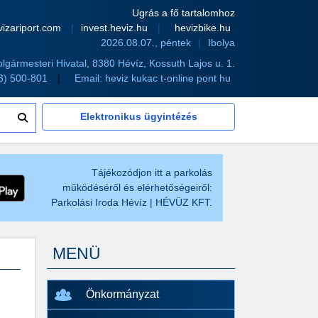
Ugrás a fő tartalomhoz
vizariport.com
invest.heviz.hu
hevizbike.hu
2026.08.07., péntek
Ibolya
olgármesteri Hivatal, 8380 Hévíz, Kossuth Lajos u. 1.
83) 500-801
Email:
heviz kukac t-online pont hu
Elektronikus ügyintézés
Tájékozódjon itt a parkolás
működéséről és elérhetőségeiről:
Parkolási Iroda Hévíz | HÉVÜZ KFT.
MENÜ
Önkormányzat