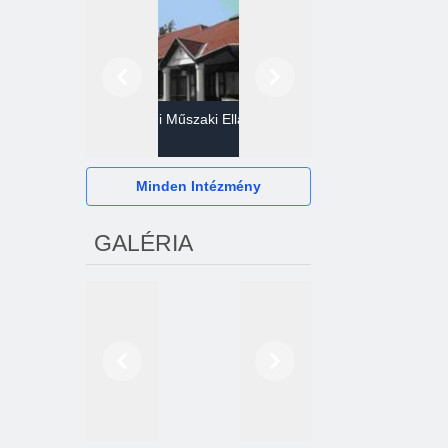
Előző
Következő
Gazdasági Műszaki Ellátó
Szervezet
Hévízi Televízió Kft.
Minden Intézmény
GALÉRIA
Előző
Következő
2024. októberétől