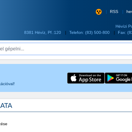
RSS
he
Hévízi P
8381 Hévíz, Pf.:120
Telefon:
(83) 500-800
Fax: (
pelni...
ációval!
ZATA
zése