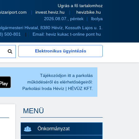
Ugrás a fő tartalomhoz
vizariport.com
invest.heviz.hu
hevizbike.hu
2026.08.07., péntek
Ibolya
olgármesteri Hivatal, 8380 Hévíz, Kossuth Lajos u. 1.
83) 500-801
Email:
heviz kukac t-online pont hu
Elektronikus ügyintézés
Tájékozódjon itt a parkolás
működéséről és elérhetőségeiről:
Parkolási Iroda Hévíz | HÉVÜZ KFT.
MENÜ
Önkormányzat