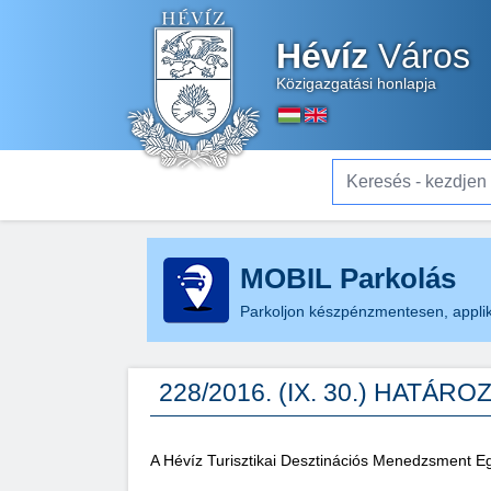
Hévíz
Város
Közigazgatási honlapja
Keresés - kezdjen el gé
MOBIL Parkolás
Parkoljon készpénzmentesen, applik
228/2016. (IX. 30.) HATÁRO
A Hévíz Turisztikai Desztinációs Menedzsment E