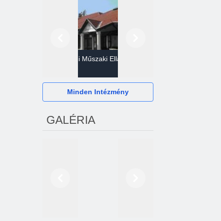
Előző
Következő
Gazdasági Műszaki Ellátó
Szervezet
Hévízi Televízió Kft.
Minden Intézmény
GALÉRIA
Előző
Következő
2024. októberétől