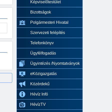
Képviselőtestület
Bizottságok
Polgármesteri Hivatal
Szervezeti felépítés
Telefonkönyv
Ügyfélfogadás
Ügyintézés /Nyomtatványok
eKözigazgatás
Közérdekű
Hévíz Infó
HévízTV