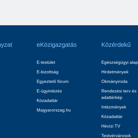
yzat
eKözigazgatás
Közérdekű
E-testület
Egészségügyi alap
E-bizottság
Hirdetmények
Egyeztető fórum
Okmányiroda
E-ügyintézés
Rendezési terv és
adattérkép
Közadattár
Intézmények
Magyarorszag.hu
Közadattár
Hévízi TV
Testvérvárosok