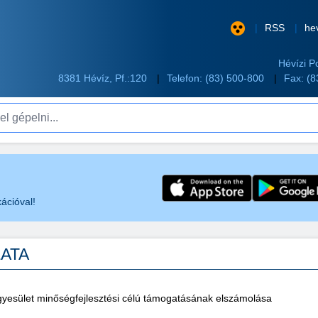
RSS
he
Hévízi P
8381 Hévíz, Pf.:120
Telefon:
(83) 500-800
Fax: (
pelni...
ációval!
ZATA
gyesület minőségfejlesztési célú támogatásának elszámolása