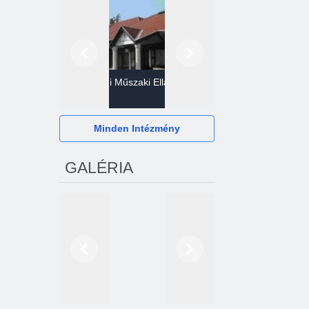
Előző
Következő
Gazdasági Műszaki Ellátó
Szervezet
Hévízi Televízió Kft.
Minden Intézmény
GALÉRIA
Előző
Következő
2024. októberétől