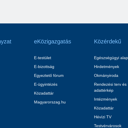
yzat
eKözigazgatás
Közérdekű
E-testület
Egészségügyi alap
E-bizottság
Hirdetmények
Egyeztető fórum
Okmányiroda
E-ügyintézés
Rendezési terv és
adattérkép
Közadattár
Intézmények
Magyarorszag.hu
Közadattár
Hévízi TV
Testvérvárosok