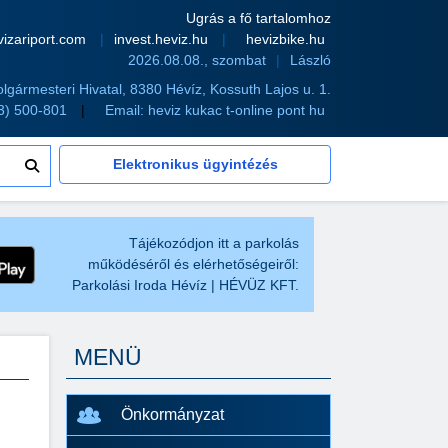
Ugrás a fő tartalomhoz
vizariport.com
invest.heviz.hu
hevizbike.hu
2026.08.08., szombat
László
olgármesteri Hivatal, 8380 Hévíz, Kossuth Lajos u. 1.
83) 500-801
Email:
heviz kukac t-online pont hu
Elektronikus ügyintézés
Tájékozódjon itt a parkolás
működéséről és elérhetőségeiről:
Parkolási Iroda Hévíz | HÉVÜZ KFT.
MENÜ
Önkormányzat