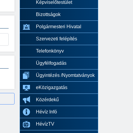
Képviselőtestület
Bizottságok
Polgármesteri Hivatal
Szervezeti felépítés
Telefonkönyv
Ügyfélfogadás
Ügyintézés /Nyomtatványok
eKözigazgatás
Közérdekű
Hévíz Infó
HévízTV