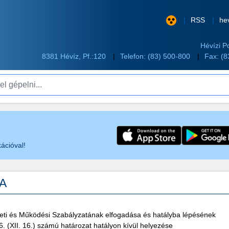
RSS
he
Hévízi P
8381 Hévíz, Pf.:120
Telefon:
(83) 500-800
Fax: (
pelni...
ációval!
TA
zeti és Működési Szabályzatának elfogadása és hatályba lépésének
6. (XII. 16.) számú határozat hatályon kívül helyezése