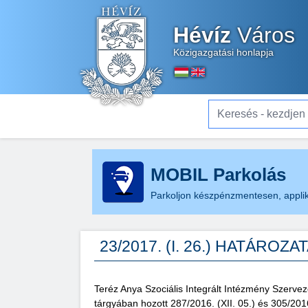
Hévíz
Város
Közigazgatási honlapja
Keresés - kezdjen el gé
MOBIL Parkolás
Parkoljon készpénzmentesen, applik
23/2017. (I. 26.) HATÁROZA
Teréz Anya Szociális Integrált Intézmény Szerve
tárgyában hozott 287/2016. (XII. 05.) és 305/201