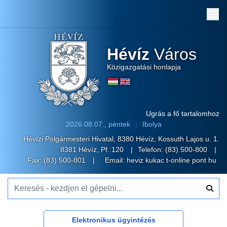
Me
Hévíz
Város
Közigazgatási honlapja
Ugrás a fő tartalomhoz
2026.08.07., péntek
Ibolya
Hévízi Polgármesteri Hivatal, 8380 Hévíz, Kossuth Lajos u. 1.
8381 Hévíz, Pf.:120
Telefon:
(83) 500-800
Fax: (83) 500-801
Email:
heviz kukac t-online pont hu
Keresés - kezdjen el gépelni...
Elektronikus ügyintézés