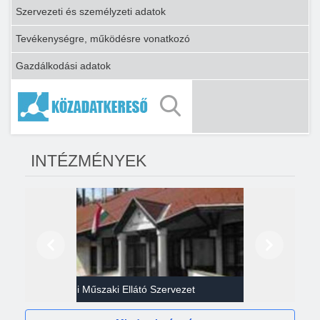
Szervezeti és személyzeti adatok
Tevékenységre, működésre vonatkozó
Gazdálkodási adatok
INTÉZMÉNYEK
Előző
Következő
Gazdasági Műszaki Ellátó Szervezet
Héví