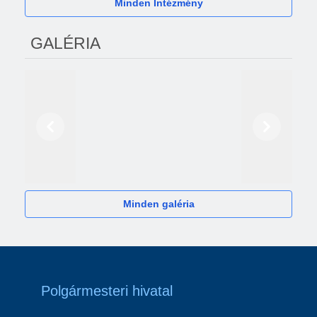
Minden Intézmény
GALÉRIA
Előző
Következő
2024
Minden galéria
Polgármesteri hivatal