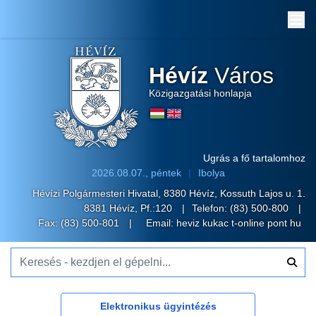
Me
Hévíz
Város
Közigazgatási honlapja
Ugrás a fő tartalomhoz
2026.08.07., péntek
Ibolya
Hévízi Polgármesteri Hivatal, 8380 Hévíz, Kossuth Lajos u. 1.
8381 Hévíz, Pf.:120
Telefon:
(83) 500-800
Fax: (83) 500-801
Email:
heviz kukac t-online pont hu
Keresés - kezdjen el gépelni...
Elektronikus ügyintézés