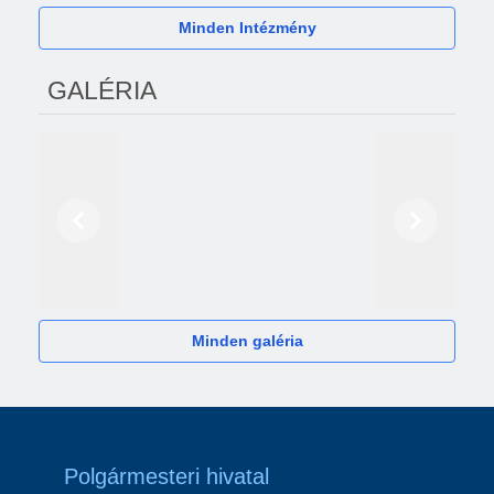
Minden Intézmény
GALÉRIA
Előző
Következő
2024
Minden galéria
Polgármesteri hivatal