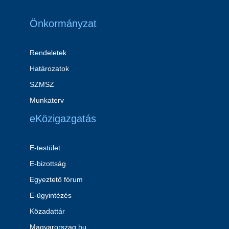
Önkormányzat
Rendeletek
Határozatok
SZMSZ
Munkaterv
eKözigazgatás
E-testület
E-bizottság
Egyeztető fórum
E-ügyintézés
Közadattár
Magyarorszag.hu