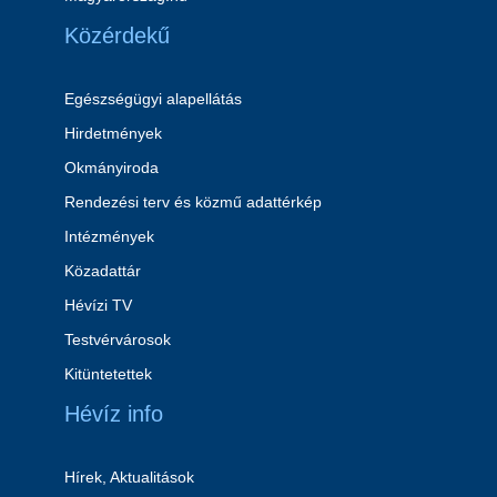
Közérdekű
Egészségügyi alapellátás
Hirdetmények
Okmányiroda
Rendezési terv és közmű adattérkép
Intézmények
Közadattár
Hévízi TV
Testvérvárosok
Kitüntetettek
Hévíz info
Hírek, Aktualitások