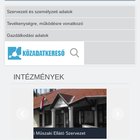
Szervezeti és személyzeti adatok
Tevékenységre, működésre vonatkozó
Gazdálkodási adatok
INTÉZMÉNYEK
Előző
Következő
Gazdasági Műszaki Ellátó Szervezet
Héví