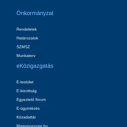
Önkormányzat
Rendeletek
Határozatok
SZMSZ
Munkaterv
eKözigazgatás
E-testület
E-bizottság
Egyeztető fórum
E-ügyintézés
Közadattár
Magyarorszag.hu