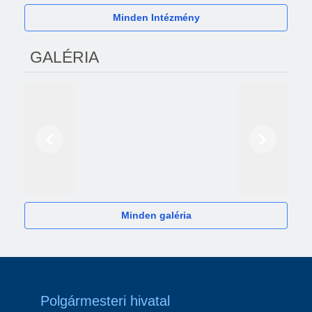
Minden Intézmény
GALÉRIA
Előző
Következő
2024
Minden galéria
Polgármesteri hivatal