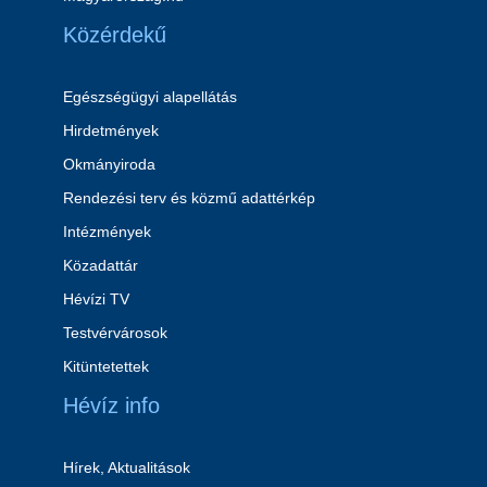
Közérdekű
Egészségügyi alapellátás
Hirdetmények
Okmányiroda
Rendezési terv és közmű adattérkép
Intézmények
Közadattár
Hévízi TV
Testvérvárosok
Kitüntetettek
Hévíz info
Hírek, Aktualitások