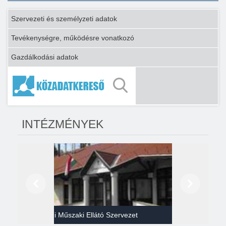
Szervezeti és személyzeti adatok
Tevékenységre, működésre vonatkozó
Gazdálkodási adatok
INTÉZMÉNYEK
Előző
Következő
Gazdasági Műszaki Ellátó Szervezet
Héví