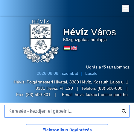
Me
Hévíz
Város
Közigazgatási honlapja
Ugrás a fő tartalomhoz
2026.08.08., szombat
László
Hévízi Polgármesteri Hivatal, 8380 Hévíz, Kossuth Lajos u. 1.
8381 Hévíz, Pf.:120
Telefon:
(83) 500-800
Fax: (83) 500-801
Email:
heviz kukac t-online pont hu
Keresés - kezdjen el gépelni...
Elektronikus ügyintézés