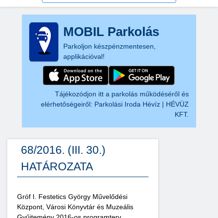
MOBIL Parkolás
Parkoljon készpénzmentesen,
applikációval!
Tájékozódjon itt a parkolás működéséről és
elérhetőségeiről:
Parkolási Iroda Hévíz | HÉVÜZ
KFT.
68/2016. (III. 30.)
HATÁROZATA
Gróf I. Festetics György Művelődési
Központ, Városi Könyvtár és Muzeális
Gyűjtemény 2016-os programterv