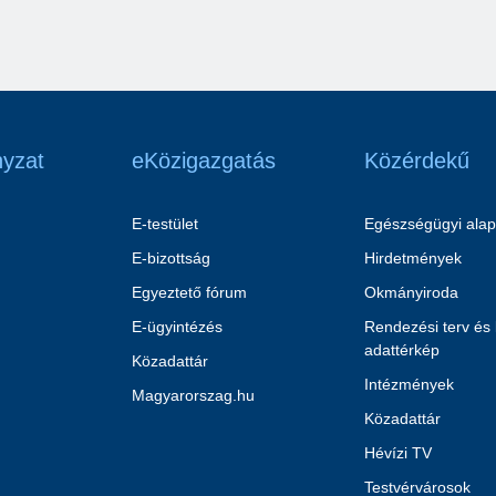
yzat
eKözigazgatás
Közérdekű
E-testület
Egészségügyi alap
E-bizottság
Hirdetmények
Egyeztető fórum
Okmányiroda
E-ügyintézés
Rendezési terv és
adattérkép
Közadattár
Intézmények
Magyarorszag.hu
Közadattár
Hévízi TV
Testvérvárosok