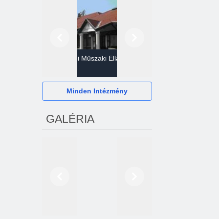
Előző
Következő
Gazdasági Műszaki Ellátó
Szervezet
Hévízi Televízió Kft.
Minden Intézmény
GALÉRIA
Előző
Következő
2024. októberétől