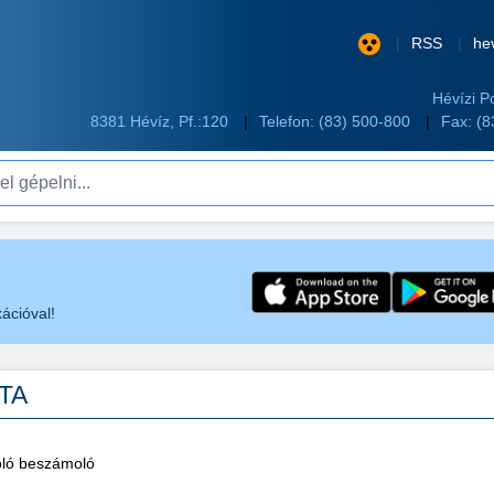
RSS
he
Hévízi P
8381 Hévíz, Pf.:120
Telefon:
(83) 500-800
Fax: (
pelni...
ációval!
ATA
óló beszámoló