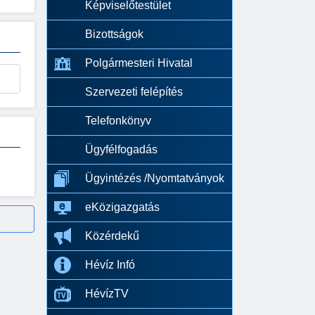
Képviselőtestület
Bizottságok
Polgármesteri Hivatal
Szervezeti felépítés
Telefonkönyv
Ügyfélfogadás
Ügyintézés /Nyomtatványok
eKözigazgatás
Közérdekű
Hévíz Infó
HévízTV