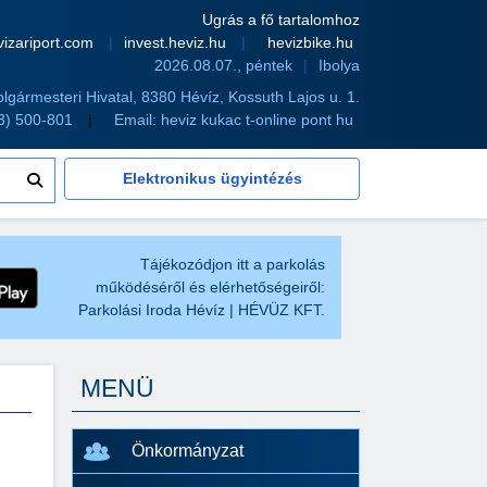
Ugrás a fő tartalomhoz
vizariport.com
invest.heviz.hu
hevizbike.hu
2026.08.07., péntek
Ibolya
olgármesteri Hivatal, 8380 Hévíz, Kossuth Lajos u. 1.
83) 500-801
Email:
heviz kukac t-online pont hu
Elektronikus ügyintézés
Tájékozódjon itt a parkolás
működéséről és elérhetőségeiről:
Parkolási Iroda Hévíz | HÉVÜZ KFT.
MENÜ
Önkormányzat