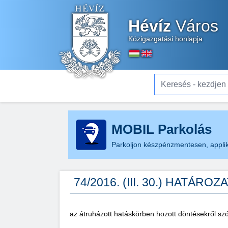
Hévíz
Város
Közigazgatási honlapja
Keresés - kezdjen el gé
MOBIL Parkolás
Parkoljon készpénzmentesen, applik
74/2016. (III. 30.) HATÁROZ
az átruházott hatáskörben hozott döntésekről sz