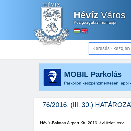
Hévíz
Város
Közigazgatási honlapja
Keresés - kezdjen el gé
MOBIL Parkolás
Parkoljon készpénzmentesen, applik
76/2016. (III. 30.) HATÁROZ
Hévíz-Balaton Airport Kft. 2016. évi üzleti terv