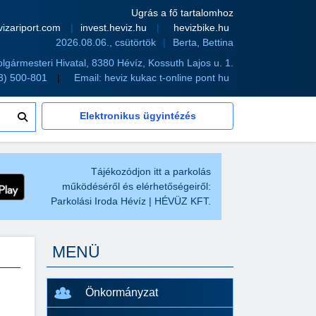
Ugrás a fő tartalomhoz
vizariport.com
invest.heviz.hu
hevizbike.hu
2026.08.06., csütörtök
Berta, Bettina
olgármesteri Hivatal, 8380 Hévíz, Kossuth Lajos u. 1.
83) 500-801
Email:
heviz kukac t-online pont hu
Elektronikus ügyintézés
Tájékozódjon itt a parkolás
működéséről és elérhetőségeiről:
Parkolási Iroda Hévíz | HÉVÜZ KFT.
MENÜ
Önkormányzat