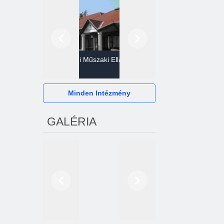
Előző
Következő
Gazdasági Műszaki Ellátó
Szervezet
Hévízi Televízió Kft.
Minden Intézmény
GALÉRIA
Előző
Következő
2024. októberétől