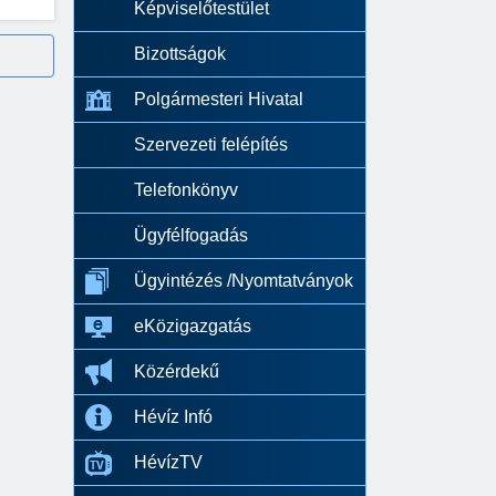
Képviselőtestület
Bizottságok
Polgármesteri Hivatal
Szervezeti felépítés
Telefonkönyv
Ügyfélfogadás
Ügyintézés /Nyomtatványok
eKözigazgatás
Közérdekű
Hévíz Infó
HévízTV