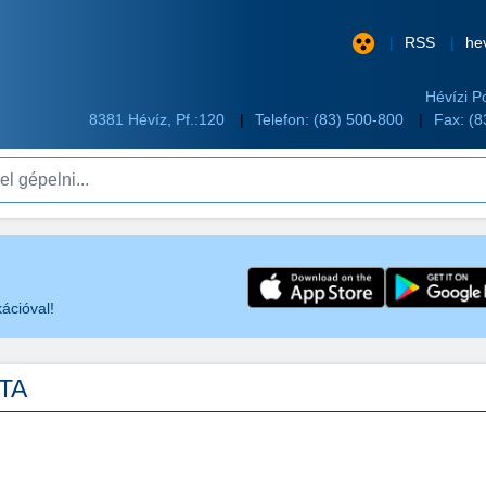
RSS
he
Hévízi P
8381 Hévíz, Pf.:120
Telefon:
(83) 500-800
Fax: (
pelni...
ációval!
ATA