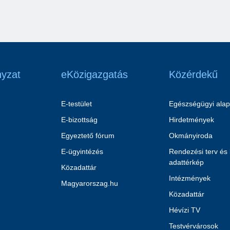
yzat
eKözigazgatás
Közérdekű
E-testület
Egészségügyi alap
E-bizottság
Hirdetmények
Egyeztető fórum
Okmányiroda
E-ügyintézés
Rendezési terv és
adattérkép
Közadattár
Intézmények
Magyarorszag.hu
Közadattár
Hévízi TV
Testvérvárosok