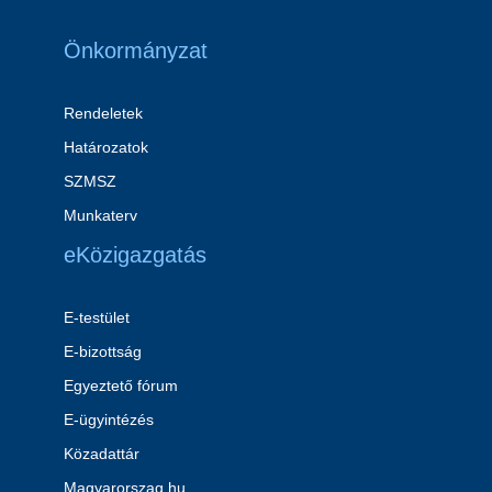
Önkormányzat
Rendeletek
Határozatok
SZMSZ
Munkaterv
eKözigazgatás
E-testület
E-bizottság
Egyeztető fórum
E-ügyintézés
Közadattár
Magyarorszag.hu