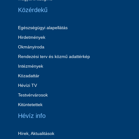
Közérdekű
Egészségügyi alapellátás
Hirdetmények
Okmányiroda
Rendezési terv és közmű adattérkép
Intézmények
Közadattár
Hévízi TV
Testvérvárosok
Kitüntetettek
Hévíz info
Hírek, Aktualitások