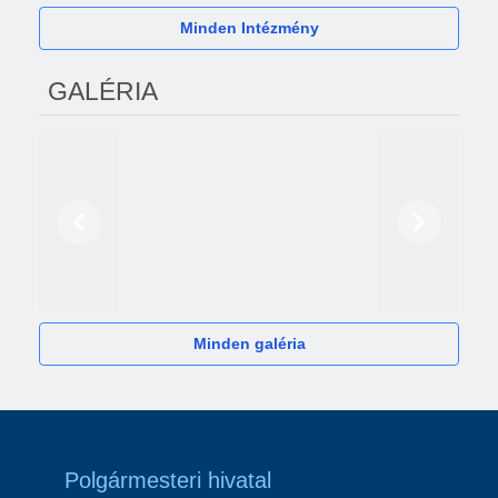
Minden Intézmény
GALÉRIA
Előző
Következő
2024
Minden galéria
Polgármesteri hivatal