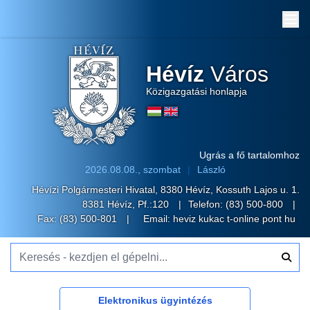
Me
Hévíz
Város
Közigazgatási honlapja
Ugrás a fő tartalomhoz
2026.08.08., szombat
László
Hévízi Polgármesteri Hivatal, 8380 Hévíz, Kossuth Lajos u. 1.
8381 Hévíz, Pf.:120
Telefon:
(83) 500-800
Fax: (83) 500-801
Email:
heviz kukac t-online pont hu
Keresés - kezdjen el gépelni...
Elektronikus ügyintézés