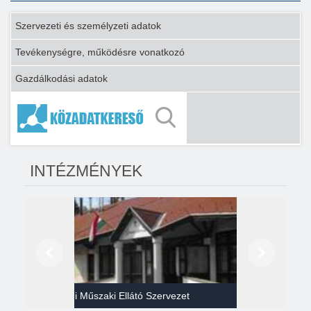
Szervezeti és személyzeti adatok
Tevékenységre, működésre vonatkozó
Gazdálkodási adatok
INTÉZMÉNYEK
Előző
Következő
Gazdasági Műszaki Ellátó Szervezet
Héví