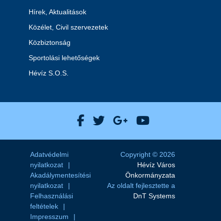
Hírek, Aktualitások
Közélet, Civil szervezetek
Közbiztonság
Sportolási lehetőségek
Hévíz S.O.S.
Hévíz Város Facebook
Hévíz Város X
Hévíz Város Goog
Hévíz Város 
Adatvédelmi
Copyright © 2026
nyilatkozat
Hévíz Város
Akadálymentesítési
Önkormányzata
nyilatkozat
Az oldalt fejlesztette a
Felhasználási
DnT Systems
feltételek
Impresszum