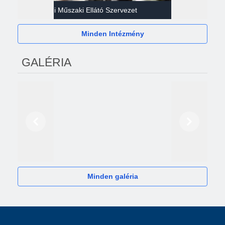
Gazdasági Műszaki Ellátó Szervezet
Héví
Minden Intézmény
GALÉRIA
Előző
Következő
2024
Minden galéria