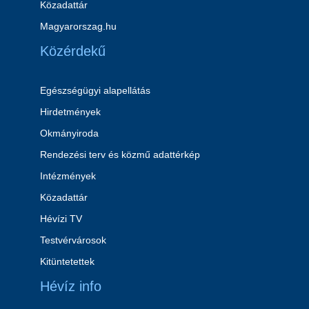
Közadattár
Magyarorszag.hu
Közérdekű
Egészségügyi alapellátás
Hirdetmények
Okmányiroda
Rendezési terv és közmű adattérkép
Intézmények
Közadattár
Hévízi TV
Testvérvárosok
Kitüntetettek
Hévíz info