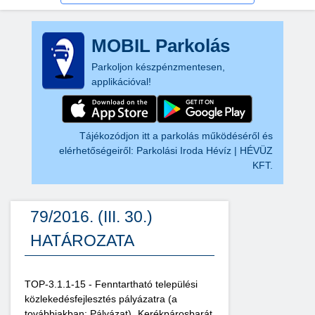
MOBIL Parkolás
Parkoljon készpénzmentesen,
applikációval!
Tájékozódjon itt a parkolás működéséről és
elérhetőségeiről:
Parkolási Iroda Hévíz | HÉVÜZ
KFT.
79/2016. (III. 30.)
HATÁROZATA
TOP-3.1.1-15 - Fenntartható települési
közlekedésfejlesztés pályázatra (a
továbbiakban: Pályázat) „Kerékpárosbarát