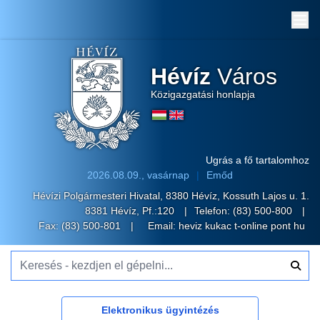
Me
Hévíz
Város
Közigazgatási honlapja
Ugrás a fő tartalomhoz
2026.08.09., vasárnap
Emőd
Hévízi Polgármesteri Hivatal, 8380 Hévíz, Kossuth Lajos u. 1.
8381 Hévíz, Pf.:120
Telefon:
(83) 500-800
Fax: (83) 500-801
Email:
heviz kukac t-online pont hu
Keresés - kezdjen el gépelni...
Elektronikus ügyintézés