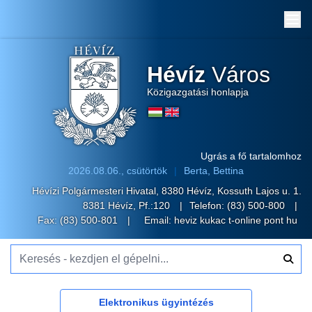
Me
Hévíz
Város
Közigazgatási honlapja
Ugrás a fő tartalomhoz
2026.08.06., csütörtök
Berta, Bettina
Hévízi Polgármesteri Hivatal, 8380 Hévíz, Kossuth Lajos u. 1.
8381 Hévíz, Pf.:120
Telefon:
(83) 500-800
Fax: (83) 500-801
Email:
heviz kukac t-online pont hu
Keresés - kezdjen el gépelni...
Elektronikus ügyintézés