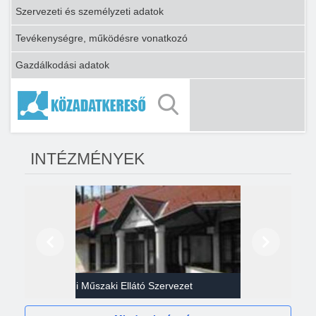
Szervezeti és személyzeti adatok
Tevékenységre, működésre vonatkozó
Gazdálkodási adatok
INTÉZMÉNYEK
Előző
Következő
Gazdasági Műszaki Ellátó Szervezet
Héví