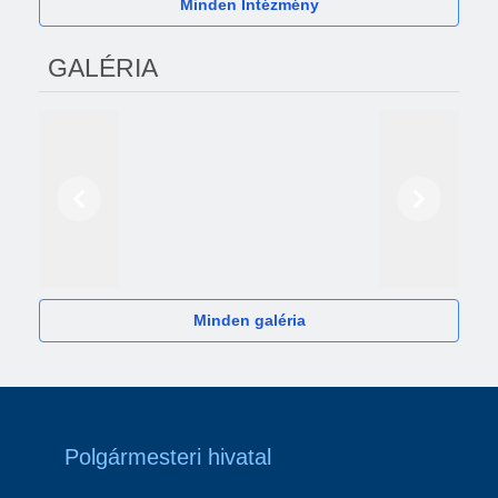
Minden Intézmény
GALÉRIA
Előző
Következő
2024
Minden galéria
Polgármesteri hivatal