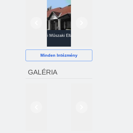
Előző
Következő
Gazdasági Műszaki Ellátó
Szervezet
Hévízi Televízió Kft.
Minden Intézmény
GALÉRIA
Előző
Következő
2024. októberétől