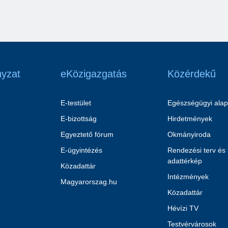
yzat
eKözigazgatás
Közérdekű
E-testület
Egészségügyi alap
E-bizottság
Hirdetmények
Egyeztető fórum
Okmányiroda
E-ügyintézés
Rendezési terv és
adattérkép
Közadattár
Intézmények
Magyarorszag.hu
Közadattár
Hévízi TV
Testvérvárosok