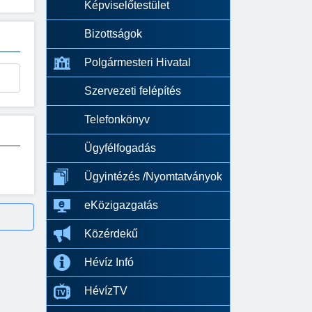
Képviselőtestület
Bizottságok
Polgármesteri Hivatal
Szervezeti felépítés
Telefonkönyv
Ügyfélfogadás
Ügyintézés /Nyomtatványok
eKözigazgatás
Közérdekű
Hévíz Infó
HévízTV