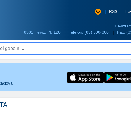
RSS
he
Hévízi P
8381 Hévíz, Pf.:120
Telefon:
(83) 500-800
Fax: (
pelni...
ációval!
ATA