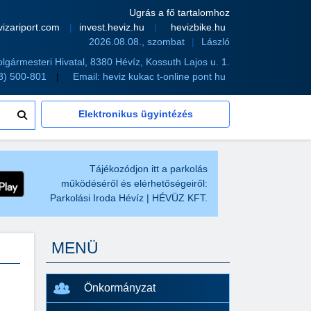
Ugrás a fő tartalomhoz
vizariport.com
invest.heviz.hu
hevizbike.hu
2026.08.08., szombat
László
olgármesteri Hivatal, 8380 Hévíz, Kossuth Lajos u. 1.
83) 500-801
Email:
heviz kukac t-online pont hu
Elektronikus ügyintézés
Tájékozódjon itt a parkolás
működéséről és elérhetőségeiről:
Parkolási Iroda Hévíz | HÉVÜZ KFT.
MENÜ
Önkormányzat