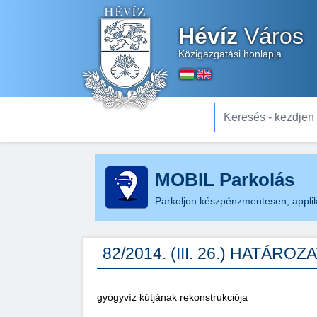
Hévíz
Város
Közigazgatási honlapja
Keresés - kezdjen el gé
MOBIL Parkolás
Parkoljon készpénzmentesen, applik
82/2014. (III. 26.) HATÁROZ
gyógyvíz kútjának rekonstrukciója