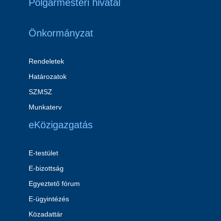
Polgármesteri hivatal
Önkormányzat
Rendeletek
Határozatok
SZMSZ
Munkaterv
eKözigazgatás
E-testület
E-bizottság
Egyeztető fórum
E-ügyintézés
Közadattár