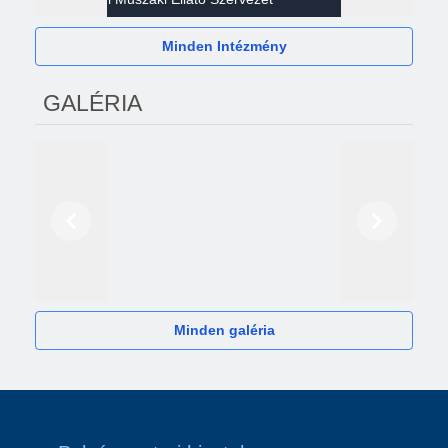
Minden Intézmény
GALÉRIA
Előző
Következő
2024
Minden galéria