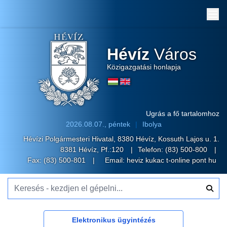
Me
Hévíz
Város
Közigazgatási honlapja
Ugrás a fő tartalomhoz
2026.08.07., péntek
Ibolya
Hévízi Polgármesteri Hivatal, 8380 Hévíz, Kossuth Lajos u. 1.
8381 Hévíz, Pf.:120
Telefon:
(83) 500-800
Fax: (83) 500-801
Email:
heviz kukac t-online pont hu
Keresés - kezdjen el gépelni...
Elektronikus ügyintézés