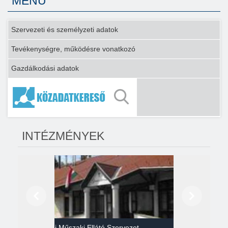
MENÜ
Szervezeti és személyzeti adatok
Tevékenységre, működésre vonatkozó
Gazdálkodási adatok
INTÉZMÉNYEK
Előző
Következő
Gazdasági Műszaki Ellátó Szervezet
Héví