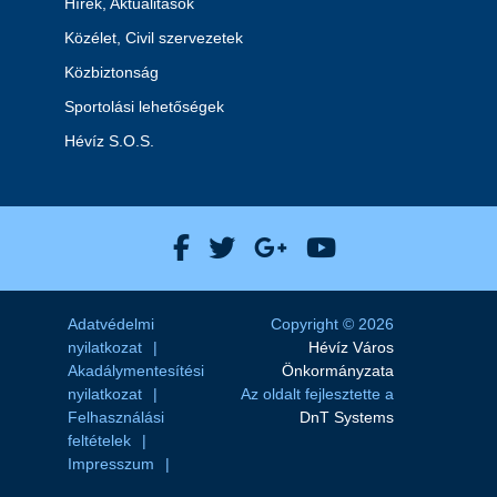
Hírek, Aktualitások
Közélet, Civil szervezetek
Közbiztonság
Sportolási lehetőségek
Hévíz S.O.S.
Hévíz Város Facebook
Hévíz Város X
Hévíz Város Goog
Hévíz Város 
Adatvédelmi
Copyright © 2026
nyilatkozat
Hévíz Város
Akadálymentesítési
Önkormányzata
nyilatkozat
Az oldalt fejlesztette a
Felhasználási
DnT Systems
feltételek
Impresszum