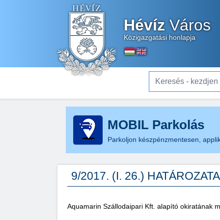
Hévíz
Város
Közigazgatási honlapja
Keresés - kezdjen el gé
MOBIL Parkolás
Parkoljon készpénzmentesen, applik
9/2017. (I. 26.) HATÁROZATA
Aquamarin Szállodaipari Kft. alapító okiratának 