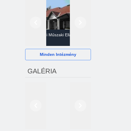
Előző
Következő
Gazdasági Műszaki Ellátó
Szervezet
Hévízi Televízió Kft.
Minden Intézmény
GALÉRIA
Előző
Következő
2024. októberétől