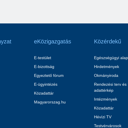
yzat
eKözigazgatás
Közérdekű
E-testület
Egészségügyi alap
E-bizottság
Hirdetmények
Egyeztető fórum
Okmányiroda
E-ügyintézés
Rendezési terv és
adattérkép
Közadattár
Intézmények
Magyarorszag.hu
Közadattár
Hévízi TV
Testvérvárosok