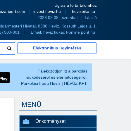
Ugrás a fő tartalomhoz
vizariport.com
invest.heviz.hu
hevizbike.hu
2026.08.08., szombat
László
olgármesteri Hivatal, 8380 Hévíz, Kossuth Lajos u. 1.
83) 500-801
Email:
heviz kukac t-online pont hu
Elektronikus ügyintézés
Tájékozódjon itt a parkolás
működéséről és elérhetőségeiről:
Parkolási Iroda Hévíz | HÉVÜZ KFT.
MENÜ
Önkormányzat