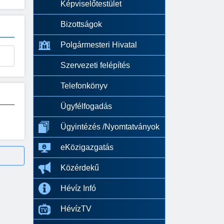
Képviselőtestület
Bizottságok
Polgármesteri Hivatal
Szervezeti felépítés
Telefonkönyv
Ügyfélfogadás
Ügyintézés /Nyomtatványok
eKözigazgatás
Közérdekű
Hévíz Infó
HévízTV