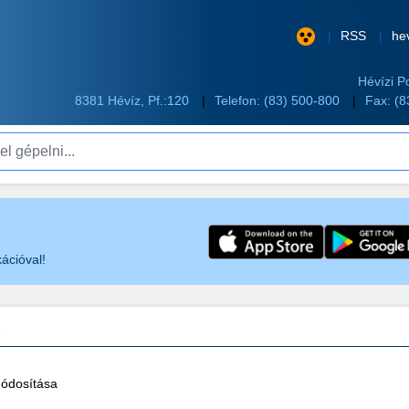
RSS
he
Hévízi P
8381 Hévíz, Pf.:120
Telefon:
(83) 500-800
Fax: (
pelni...
ációval!
módosítása