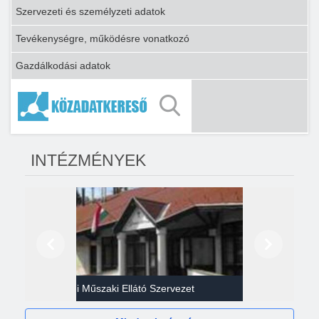
Szervezeti és személyzeti adatok
Tevékenységre, működésre vonatkozó
Gazdálkodási adatok
INTÉZMÉNYEK
Előző
Következő
Gazdasági Műszaki Ellátó Szervezet
Héví