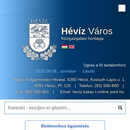
Me
Hévíz
Város
Közigazgatási honlapja
Ugrás a fő tartalomhoz
2026.08.08., szombat
László
Hévízi Polgármesteri Hivatal, 8380 Hévíz, Kossuth Lajos u. 1.
8381 Hévíz, Pf.:120
Telefon:
(83) 500-800
Fax: (83) 500-801
Email:
heviz kukac t-online pont hu
Keresés - kezdjen el gépelni...
Elektronikus ügyintézés