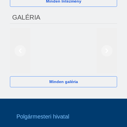
Minden Intézmény
GALÉRIA
Előző
Következő
2024
Minden galéria
Polgármesteri hivatal