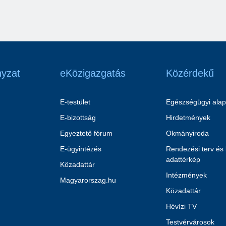
yzat
eKözigazgatás
Közérdekű
E-testület
Egészségügyi alap
E-bizottság
Hirdetmények
Egyeztető fórum
Okmányiroda
E-ügyintézés
Rendezési terv és
adattérkép
Közadattár
Intézmények
Magyarorszag.hu
Közadattár
Hévízi TV
Testvérvárosok