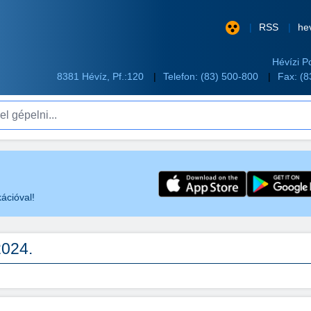
RSS
he
Hévízi P
8381 Hévíz, Pf.:120
Telefon:
(83) 500-800
Fax: (
pelni...
ációval!
024.