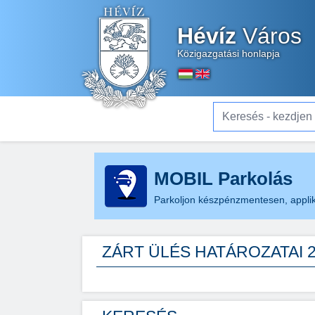
Hévíz
Város
Közigazgatási honlapja
Keresés - kezdjen el gé
MOBIL Parkolás
Parkoljon készpénzmentesen, applik
ZÁRT ÜLÉS HATÁROZATAI 2