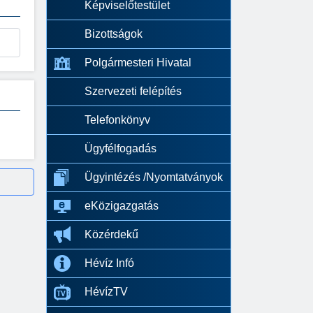
Képviselőtestület
Bizottságok
Polgármesteri Hivatal
Szervezeti felépítés
Telefonkönyv
Ügyfélfogadás
Ügyintézés /Nyomtatványok
eKözigazgatás
Közérdekű
Hévíz Infó
HévízTV