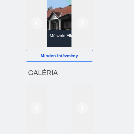
Előző
Következő
Gazdasági Műszaki Ellátó
Szervezet
Hévízi Televízió Kft.
Minden Intézmény
GALÉRIA
Előző
Következő
2024. októberétől