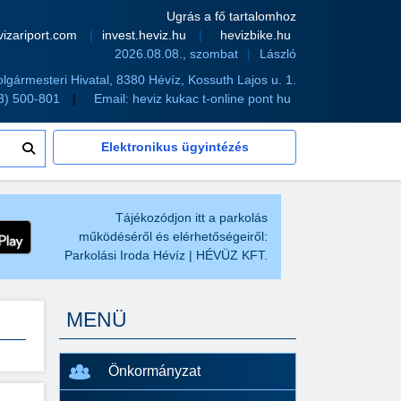
Ugrás a fő tartalomhoz
vizariport.com
invest.heviz.hu
hevizbike.hu
2026.08.08., szombat
László
olgármesteri Hivatal, 8380 Hévíz, Kossuth Lajos u. 1.
83) 500-801
Email:
heviz kukac t-online pont hu
Elektronikus ügyintézés
Tájékozódjon itt a parkolás
működéséről és elérhetőségeiről:
Parkolási Iroda Hévíz | HÉVÜZ KFT.
MENÜ
Önkormányzat