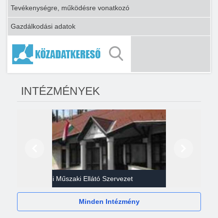
Tevékenységre, működésre vonatkozó
Gazdálkodási adatok
INTÉZMÉNYEK
Előző
Következő
Gazdasági Műszaki Ellátó Szervezet
Héví
Minden Intézmény