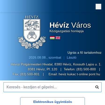
Me
Hévíz
Város
Közigazgatási honlapja
Ugrás a fő tartalomhoz
2026.08.08., szombat
László
Hévízi Polgármesteri Hivatal, 8380 Hévíz, Kossuth Lajos u. 1.
8381 Hévíz, Pf.:120
Telefon:
(83) 500-800
Fax: (83) 500-801
Email:
heviz kukac t-online pont hu
Keresés - kezdjen el gépelni...
Elektronikus ügyintézés