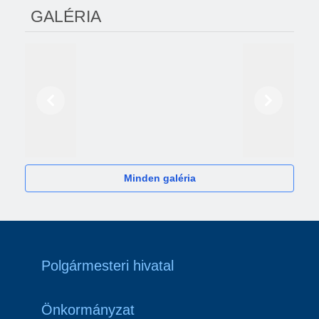
GALÉRIA
Előző
Következő
2024
Minden galéria
Polgármesteri hivatal
Önkormányzat