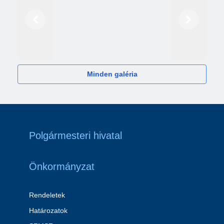
Előző
Következő
2024
Minden galéria
Polgármesteri hivatal
Önkormányzat
Rendeletek
Határozatok