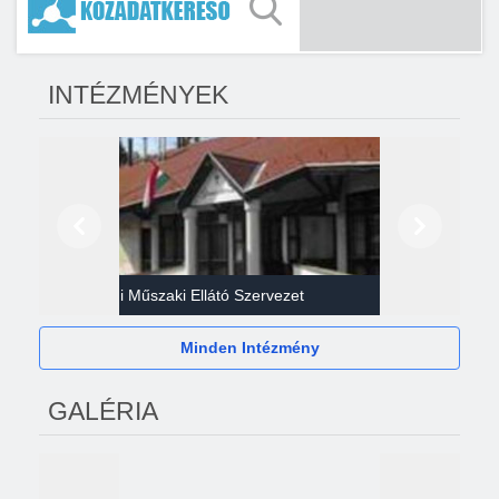
INTÉZMÉNYEK
Előző
Következő
Gazdasági Műszaki Ellátó Szervezet
Héví
Minden Intézmény
GALÉRIA