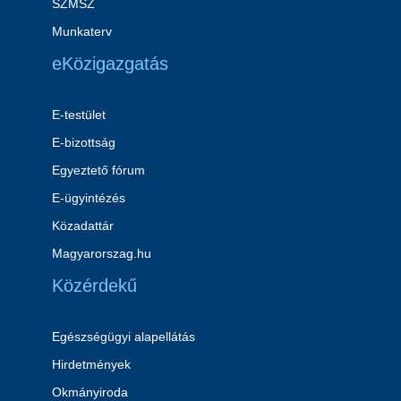
SZMSZ
Munkaterv
eKözigazgatás
E-testület
E-bizottság
Egyeztető fórum
E-ügyintézés
Közadattár
Magyarorszag.hu
Közérdekű
Egészségügyi alapellátás
Hirdetmények
Okmányiroda