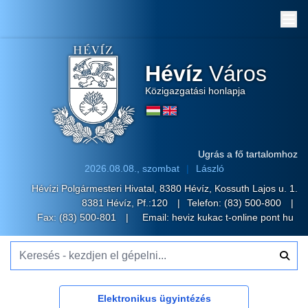
Me
Hévíz
Város
Közigazgatási honlapja
Ugrás a fő tartalomhoz
2026.08.08., szombat
László
Hévízi Polgármesteri Hivatal, 8380 Hévíz, Kossuth Lajos u. 1.
8381 Hévíz, Pf.:120
Telefon:
(83) 500-800
Fax: (83) 500-801
Email:
heviz kukac t-online pont hu
Keresés - kezdjen el gépelni...
Elektronikus ügyintézés