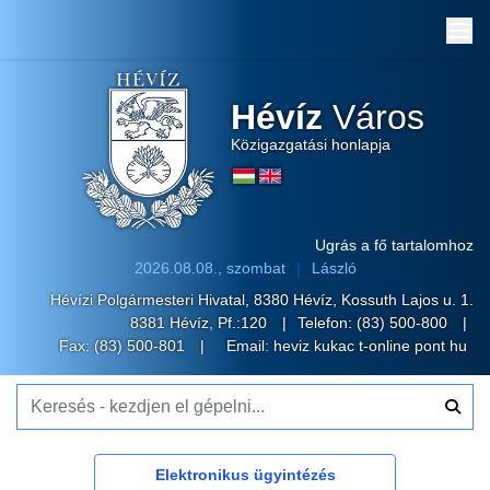
Me
Hévíz
Város
Közigazgatási honlapja
Ugrás a fő tartalomhoz
2026.08.08., szombat
László
Hévízi Polgármesteri Hivatal, 8380 Hévíz, Kossuth Lajos u. 1.
8381 Hévíz, Pf.:120
Telefon:
(83) 500-800
Fax: (83) 500-801
Email:
heviz kukac t-online pont hu
Keresés - kezdjen el gépelni...
Elektronikus ügyintézés