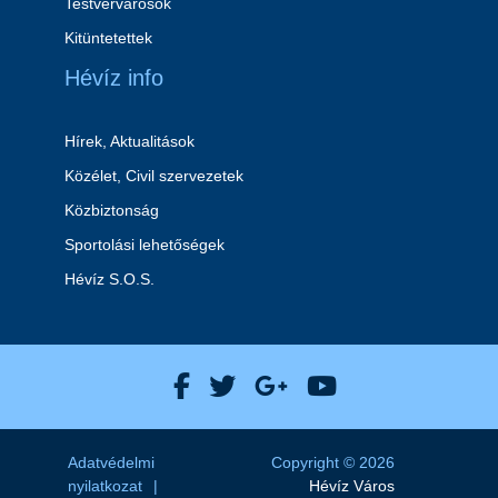
Testvérvárosok
Kitüntetettek
Hévíz info
Hírek, Aktualitások
Közélet, Civil szervezetek
Közbiztonság
Sportolási lehetőségek
Hévíz S.O.S.
Hévíz Város Facebook
Hévíz Város X
Hévíz Város Goog
Hévíz Város 
Adatvédelmi
Copyright © 2026
nyilatkozat
Hévíz Város