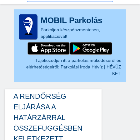
MOBIL Parkolás
Parkoljon készpénzmentesen,
applikációval!
Tájékozódjon itt a parkolás működéséről és
elérhetőségeiről:
Parkolási Iroda Hévíz | HÉVÜZ
KFT.
A RENDŐRSÉG
ELJÁRÁSA A
HATÁRZÁRRAL
ÖSSZEFÜGGÉSBEN
KELETKEZETT