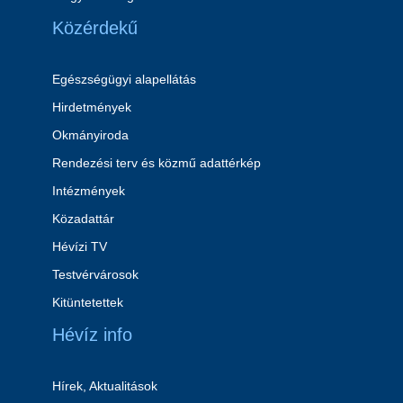
Közérdekű
Egészségügyi alapellátás
Hirdetmények
Okmányiroda
Rendezési terv és közmű adattérkép
Intézmények
Közadattár
Hévízi TV
Testvérvárosok
Kitüntetettek
Hévíz info
Hírek, Aktualitások