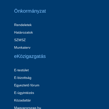
Önkormányzat
Rendeletek
Határozatok
SZMSZ
Munkaterv
eKözigazgatás
E-testület
E-bizottság
Egyeztető fórum
E-ügyintézés
Közadattár
Magyarorszag.hu