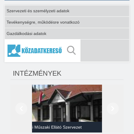
Szervezeti és személyzeti adatok
Tevékenységre, működésre vonatkozó
Gazdálkodási adatok
INTÉZMÉNYEK
Előző
Következő
Gazdasági Műszaki Ellátó Szervezet
Héví