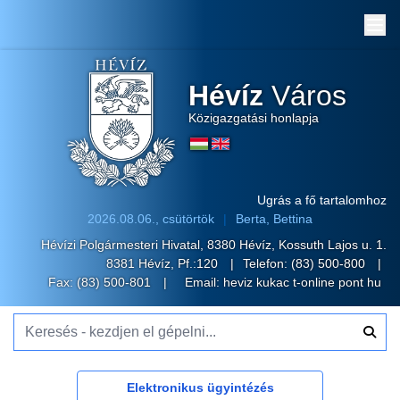
Me
Hévíz
Város
Közigazgatási honlapja
Ugrás a fő tartalomhoz
2026.08.06., csütörtök
Berta, Bettina
Hévízi Polgármesteri Hivatal, 8380 Hévíz, Kossuth Lajos u. 1.
8381 Hévíz, Pf.:120
Telefon:
(83) 500-800
Fax: (83) 500-801
Email:
heviz kukac t-online pont hu
Keresés - kezdjen el gépelni...
Elektronikus ügyintézés