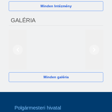
Minden Intézmény
GALÉRIA
Előző
Következő
2024
Minden galéria
Polgármesteri hivatal