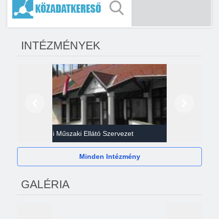
INTÉZMÉNYEK
Előző
Következő
Gazdasági Műszaki Ellátó Szervezet
Héví
Minden Intézmény
GALÉRIA