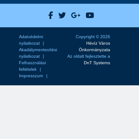
Hévíz Város Facebook
Hévíz Város X
Hévíz Város Goog
Hévíz Város 
Adatvédelmi
Copyright © 2026
nyilatkozat
Hévíz Város
Akadálymentesítési
Önkormányzata
nyilatkozat
Az oldalt fejlesztette a
Felhasználási
DnT Systems
feltételek
Impresszum