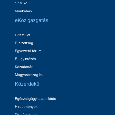
SZMSZ
Munkaterv
eKözigazgatás
E-testület
E-bizottság
Egyeztető fórum
E-ügyintézés
Közadattár
Magyarorszag.hu
Közérdekű
Egészségügyi alapellátás
Hirdetmények
Okmányiroda