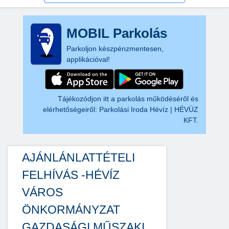
MOBIL Parkolás
Parkoljon készpénzmentesen,
applikációval!
Tájékozódjon itt a parkolás működéséről és
elérhetőségeiről:
Parkolási Iroda Hévíz | HÉVÜZ
KFT.
AJÁNLÁNLATTÉTELI
FELHÍVÁS -HÉVÍZ
VÁROS
ÖNKORMÁNYZAT
GAZDASÁGI MŰSZAKI