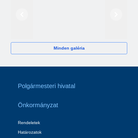
Előző
Következő
2024
Minden galéria
Polgármesteri hivatal
Önkormányzat
Rendeletek
Határozatok