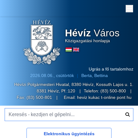
Me
Hévíz
Város
Közigazgatási honlapja
Ugrás a fő tartalomhoz
2026.08.06., csütörtök
Berta, Bettina
Hévízi Polgármesteri Hivatal, 8380 Hévíz, Kossuth Lajos u. 1.
8381 Hévíz, Pf.:120
Telefon:
(83) 500-800
Fax: (83) 500-801
Email:
heviz kukac t-online pont hu
Keresés - kezdjen el gépelni...
Elektronikus ügyintézés