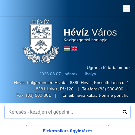
Me
Hévíz
Város
Közigazgatási honlapja
Ugrás a fő tartalomhoz
2026.08.07., péntek
Ibolya
Hévízi Polgármesteri Hivatal, 8380 Hévíz, Kossuth Lajos u. 1.
8381 Hévíz, Pf.:120
Telefon:
(83) 500-800
Fax: (83) 500-801
Email:
heviz kukac t-online pont hu
Keresés - kezdjen el gépelni...
Elektronikus ügyintézés