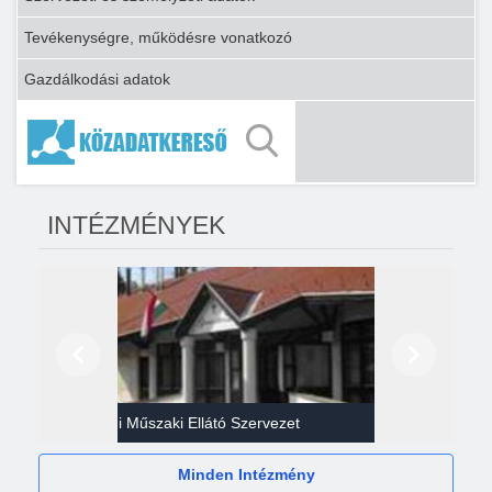
Tevékenységre, működésre vonatkozó
Gazdálkodási adatok
INTÉZMÉNYEK
Előző
Következő
Gazdasági Műszaki Ellátó Szervezet
Héví
Minden Intézmény