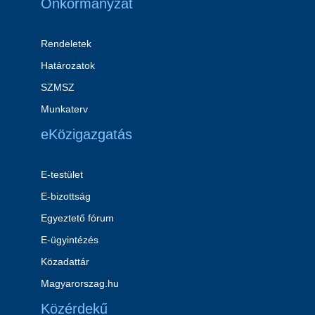
Önkormányzat
Rendeletek
Határozatok
SZMSZ
Munkaterv
eKözigazgatás
E-testület
E-bizottság
Egyeztető fórum
E-ügyintézés
Közadattár
Magyarorszag.hu
Közérdekű