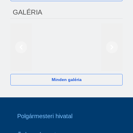
GALÉRIA
Előző
Következő
2024
Minden galéria
Polgármesteri hivatal