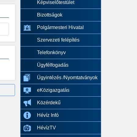
Képviselőtestület
Bizottságok
Polgármesteri Hivatal
Szervezeti felépítés
Telefonkönyv
Ügyfélfogadás
Ügyintézés /Nyomtatványok
eKözigazgatás
Közérdekű
Hévíz Infó
HévízTV