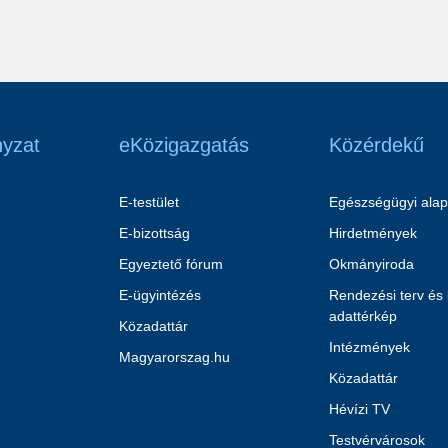
yzat
eKözigazgatás
Közérdekű
E-testület
Egészségügyi alap
E-bizottság
Hirdetmények
Egyeztető fórum
Okmányiroda
E-ügyintézés
Rendezési terv és
adattérkép
Közadattár
Intézmények
Magyarorszag.hu
Közadattár
Hévízi TV
Testvérvárosok