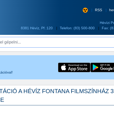
RSS
he
Hévízi P
8381 Hévíz, Pf.:120
Telefon:
(83) 500-800
Fax: (
pelni...
ációval!
ÁCIÓ A HÉVÍZ FONTANA FILMSZÍNHÁZ 3
SE