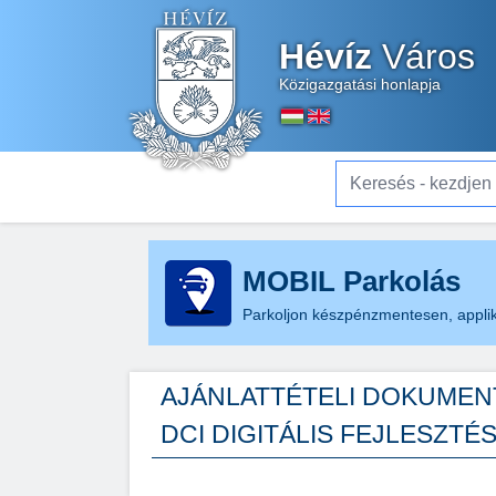
Hévíz
Város
Közigazgatási honlapja
Keresés - kezdjen el gé
MOBIL Parkolás
Parkoljon készpénzmentesen, applik
AJÁNLATTÉTELI DOKUMENT
DCI DIGITÁLIS FEJLESZTÉ