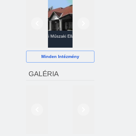
Előző
Következő
Gazdasági Műszaki Ellátó
Szervezet
Hévízi Televízió Kft.
Minden Intézmény
GALÉRIA
Előző
Következő
2024. októberétől