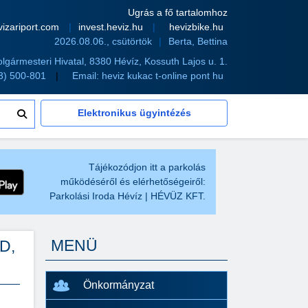
Ugrás a fő tartalomhoz
vizariport.com
invest.heviz.hu
hevizbike.hu
2026.08.06., csütörtök
Berta, Bettina
olgármesteri Hivatal, 8380 Hévíz, Kossuth Lajos u. 1.
83) 500-801
Email:
heviz kukac t-online pont hu
Elektronikus ügyintézés
Tájékozódjon itt a parkolás
működéséről és elérhetőségeiről:
Parkolási Iroda Hévíz | HÉVÜZ KFT.
MENÜ
D,
Önkormányzat