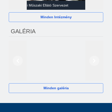
Gazdasági Műszaki Ellátó Szervezet
Héví
Minden Intézmény
GALÉRIA
Előző
Következő
2024
Minden galéria