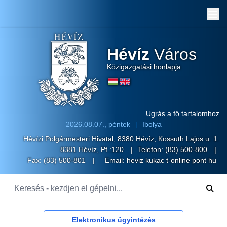
Me
Hévíz
Város
Közigazgatási honlapja
Ugrás a fő tartalomhoz
2026.08.07., péntek
Ibolya
Hévízi Polgármesteri Hivatal, 8380 Hévíz, Kossuth Lajos u. 1.
8381 Hévíz, Pf.:120
Telefon:
(83) 500-800
Fax: (83) 500-801
Email:
heviz kukac t-online pont hu
Keresés - kezdjen el gépelni...
Elektronikus ügyintézés