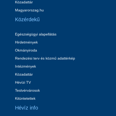
Közadattár
Magyarorszag.hu
Közérdekű
Egészségügyi alapellátás
Hirdetmények
Okmányiroda
Rendezési terv és közmű adattérkép
Intézmények
Közadattár
Hévízi TV
Testvérvárosok
Kitüntetettek
Hévíz info