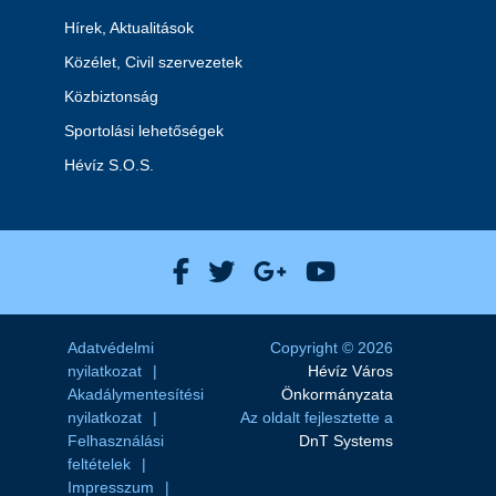
Hírek, Aktualitások
Közélet, Civil szervezetek
Közbiztonság
Sportolási lehetőségek
Hévíz S.O.S.
Hévíz Város Facebook
Hévíz Város X
Hévíz Város Goog
Hévíz Város 
Adatvédelmi
Copyright © 2026
nyilatkozat
Hévíz Város
Akadálymentesítési
Önkormányzata
nyilatkozat
Az oldalt fejlesztette a
Felhasználási
DnT Systems
feltételek
Impresszum