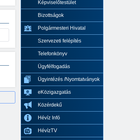
Képviselőtestület
Bizottságok
Polgármesteri Hivatal
Szervezeti felépítés
Telefonkönyv
Ügyfélfogadás
Ügyintézés /Nyomtatványok
eKözigazgatás
Közérdekű
Hévíz Infó
HévízTV