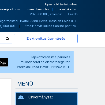
Ugrás a fő tartalomhoz
vizariport.com
invest.heviz.hu
hevizbike.hu
2026.08.08., szombat
László
olgármesteri Hivatal, 8380 Hévíz, Kossuth Lajos u. 1.
83) 500-801
Email:
heviz kukac t-online pont hu
Elektronikus ügyintézés
Tájékozódjon itt a parkolás
működéséről és elérhetőségeiről:
Parkolási Iroda Hévíz | HÉVÜZ KFT.
MENÜ
Önkormányzat