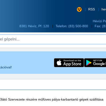
RSS
he
Hévízi P
8381 Hévíz, Pf.:120
Telefon:
(83) 500-800
Fax: (
pelni...
ációval!
átó Szervezete részére műfüves pálya-karbantartó gépek szállítása