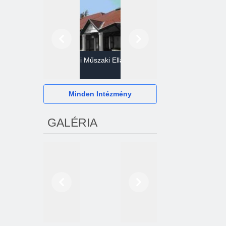
Előző
Következő
Gazdasági Műszaki Ellátó
Szervezet
Hévízi Televízió Kft.
Minden Intézmény
GALÉRIA
Előző
Következő
2024. októberétől