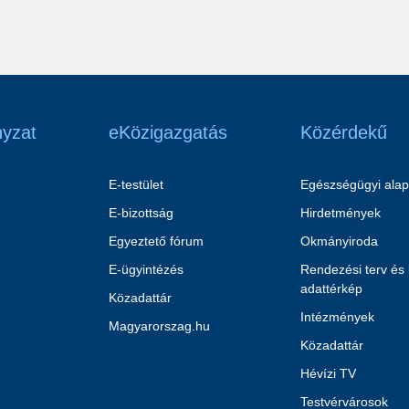
yzat
eKözigazgatás
Közérdekű
E-testület
Egészségügyi alap
E-bizottság
Hirdetmények
Egyeztető fórum
Okmányiroda
E-ügyintézés
Rendezési terv és
adattérkép
Közadattár
Intézmények
Magyarorszag.hu
Közadattár
Hévízi TV
Testvérvárosok