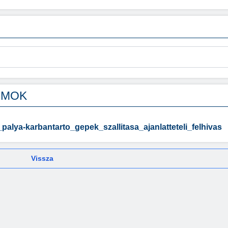
UMOK
alya-karbantarto_gepek_szallitasa_ajanlatteteli_felhivas
Vissza