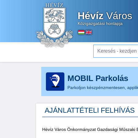
Hévíz
Város
Közigazgatási honlapja
Keresés - kezdjen el gé
MOBIL Parkolás
Parkoljon készpénzmentesen, applik
AJÁNLATTÉTELI FELHÍVÁS
Hévíz Város Önkormányzat Gazdasági Műszaki Ell