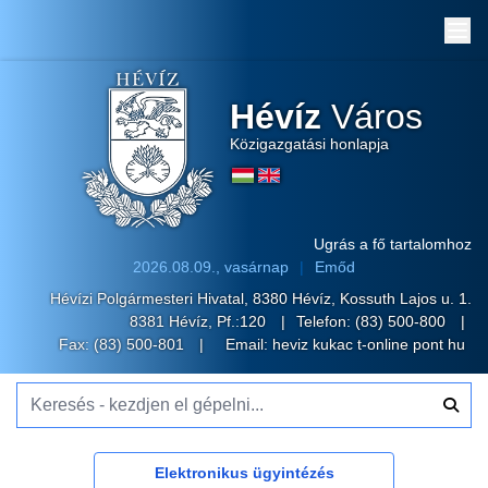
Me
Hévíz
Város
Közigazgatási honlapja
Ugrás a fő tartalomhoz
2026.08.09., vasárnap
Emőd
Hévízi Polgármesteri Hivatal, 8380 Hévíz, Kossuth Lajos u. 1.
8381 Hévíz, Pf.:120
Telefon:
(83) 500-800
Fax: (83) 500-801
Email:
heviz kukac t-online pont hu
Keresés - kezdjen el gépelni...
Elektronikus ügyintézés