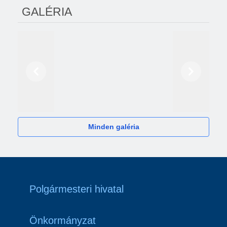
GALÉRIA
Előző
Következő
2024
Minden galéria
Polgármesteri hivatal
Önkormányzat