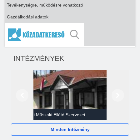
Tevékenységre, működésre vonatkozó
Gazdálkodási adatok
INTÉZMÉNYEK
Előző
Következő
Gazdasági Műszaki Ellátó Szervezet
Héví
Minden Intézmény