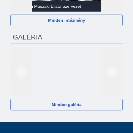
Gazdasági Műszaki Ellátó Szervezet
Héví
Minden Intézmény
GALÉRIA
Előző
Következő
2024
Minden galéria