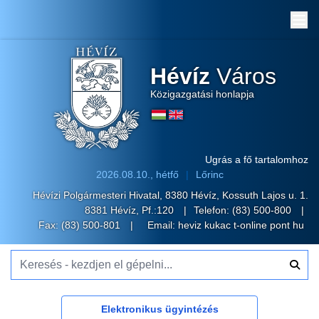
Me
Hévíz
Város
Közigazgatási honlapja
Ugrás a fő tartalomhoz
2026.08.10., hétfő
Lőrinc
Hévízi Polgármesteri Hivatal, 8380 Hévíz, Kossuth Lajos u. 1.
8381 Hévíz, Pf.:120
Telefon:
(83) 500-800
Fax: (83) 500-801
Email:
heviz kukac t-online pont hu
Keresés - kezdjen el gépelni...
Elektronikus ügyintézés