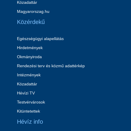
Közadattár
Magyarorszag.hu
Közérdekű
Egészségügyi alapellátás
Hirdetmények
Okmányiroda
Rendezési terv és közmű adattérkép
Intézmények
Közadattár
Hévízi TV
Testvérvárosok
Kitüntetettek
Hévíz info