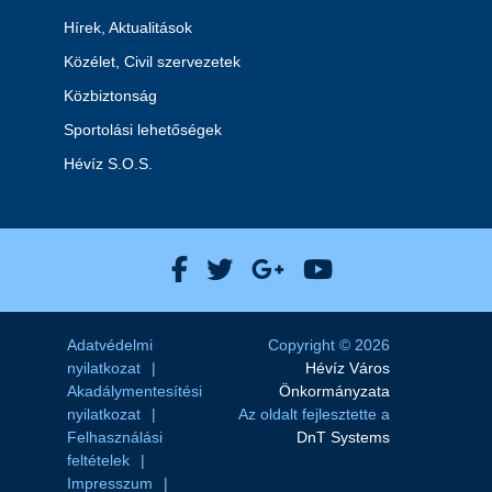
Hírek, Aktualitások
Közélet, Civil szervezetek
Közbiztonság
Sportolási lehetőségek
Hévíz S.O.S.
Hévíz Város Facebook
Hévíz Város X
Hévíz Város Goog
Hévíz Város 
Adatvédelmi
Copyright © 2026
nyilatkozat
Hévíz Város
Akadálymentesítési
Önkormányzata
nyilatkozat
Az oldalt fejlesztette a
Felhasználási
DnT Systems
feltételek
Impresszum