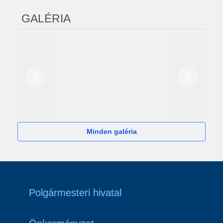
GALÉRIA
Előző
Következő
2024
Minden galéria
Polgármesteri hivatal