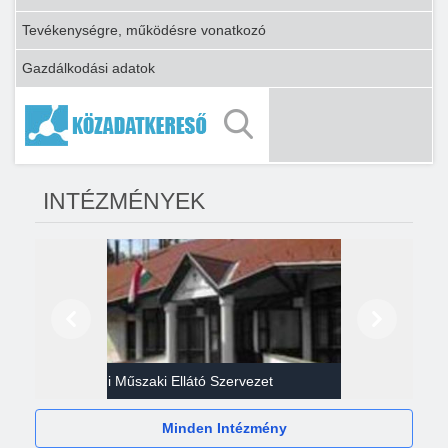
Tevékenységre, működésre vonatkozó
Gazdálkodási adatok
INTÉZMÉNYEK
Előző
Következő
Gazdasági Műszaki Ellátó Szervezet
Héví
Minden Intézmény