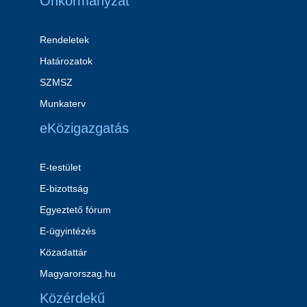
Önkormányzat
Rendeletek
Határozatok
SZMSZ
Munkaterv
eKözigazgatás
E-testület
E-bizottság
Egyeztető fórum
E-ügyintézés
Közadattár
Magyarorszag.hu
Közérdekű