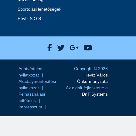
Sportolási lehetőségek
Hévíz S.O.S.
Hévíz Város Facebook
Hévíz Város X
Hévíz Város Goog
Hévíz Város 
Adatvédelmi
Copyright © 2026
nyilatkozat
Hévíz Város
Akadálymentesítési
Önkormányzata
nyilatkozat
Az oldalt fejlesztette a
Felhasználási
DnT Systems
feltételek
Impresszum