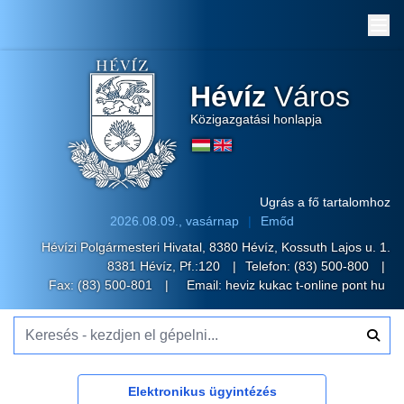
Me
Hévíz
Város
Közigazgatási honlapja
Ugrás a fő tartalomhoz
2026.08.09., vasárnap
Emőd
Hévízi Polgármesteri Hivatal, 8380 Hévíz, Kossuth Lajos u. 1.
8381 Hévíz, Pf.:120
Telefon:
(83) 500-800
Fax: (83) 500-801
Email:
heviz kukac t-online pont hu
Keresés - kezdjen el gépelni...
Elektronikus ügyintézés