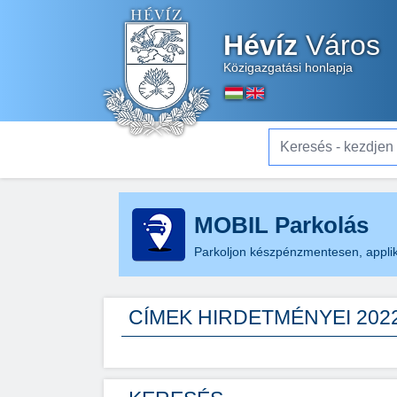
Hévíz
Város
Közigazgatási honlapja
Keresés - kezdjen el gé
MOBIL Parkolás
Parkoljon készpénzmentesen, applik
CÍMEK HIRDETMÉNYEI 2022