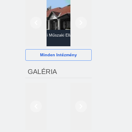
Előző
Következő
Gazdasági Műszaki Ellátó
Szervezet
Hévízi Televízió Kft.
Minden Intézmény
GALÉRIA
Előző
Következő
2024. októberétől