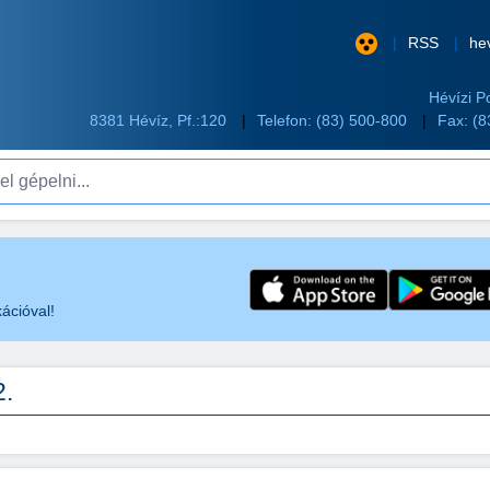
RSS
he
Hévízi P
8381 Hévíz, Pf.:120
Telefon:
(83) 500-800
Fax: (
pelni...
ációval!
.