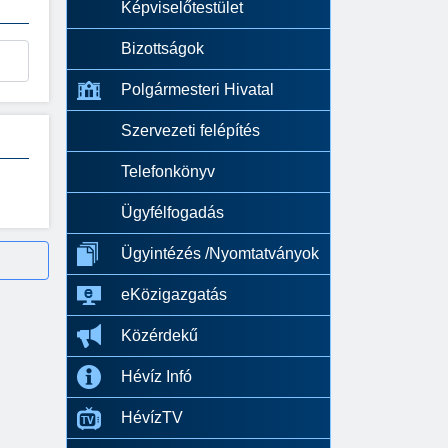
Képviselőtestület
Bizottságok
Polgármesteri Hivatal
Szervezeti felépítés
Telefonkönyv
Ügyfélfogadás
Ügyintézés /Nyomtatványok
eKözigazgatás
Közérdekű
Hévíz Infó
HévízTV