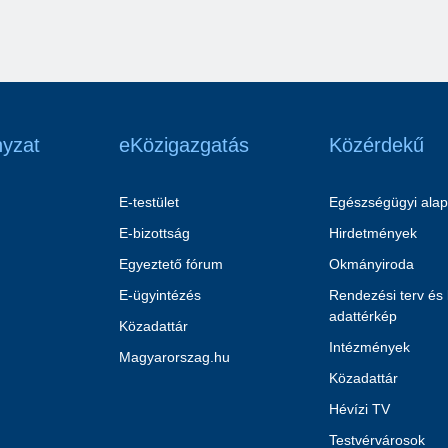
yzat
eKözigazgatás
Közérdekű
E-testület
Egészségügyi alap
E-bizottság
Hirdetmények
Egyeztető fórum
Okmányiroda
E-ügyintézés
Rendezési terv és
adattérkép
Közadattár
Intézmények
Magyarorszag.hu
Közadattár
Hévízi TV
Testvérvárosok