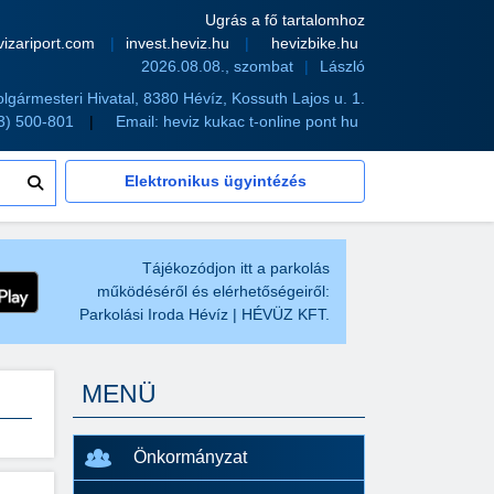
Ugrás a fő tartalomhoz
vizariport.com
invest.heviz.hu
hevizbike.hu
2026.08.08., szombat
László
olgármesteri Hivatal, 8380 Hévíz, Kossuth Lajos u. 1.
83) 500-801
Email:
heviz kukac t-online pont hu
Elektronikus ügyintézés
Tájékozódjon itt a parkolás
működéséről és elérhetőségeiről:
Parkolási Iroda Hévíz | HÉVÜZ KFT.
MENÜ
Önkormányzat