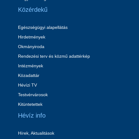
Közérdekű
Egészségügyi alapellátás
Hirdetmények
Okmányiroda
Rendezési terv és közmű adattérkép
Intézmények
Közadattár
Hévízi TV
Testvérvárosok
Kitüntetettek
Hévíz info
Hírek, Aktualitások