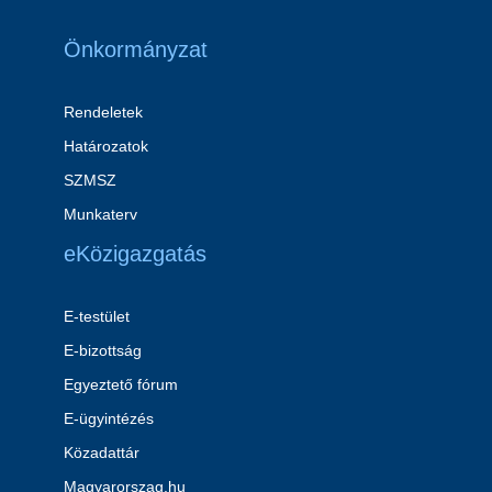
Önkormányzat
Rendeletek
Határozatok
SZMSZ
Munkaterv
eKözigazgatás
E-testület
E-bizottság
Egyeztető fórum
E-ügyintézés
Közadattár
Magyarorszag.hu