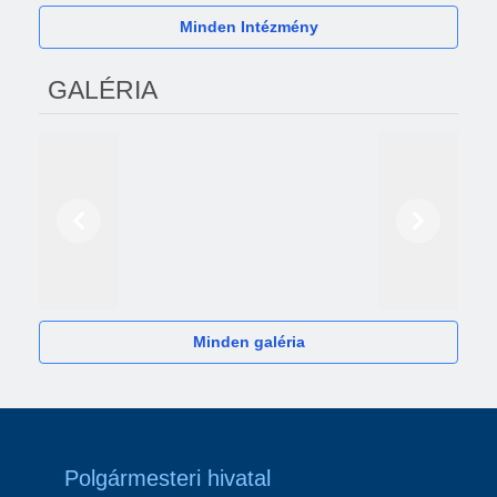
Minden Intézmény
GALÉRIA
Előző
Következő
2024
Minden galéria
Polgármesteri hivatal