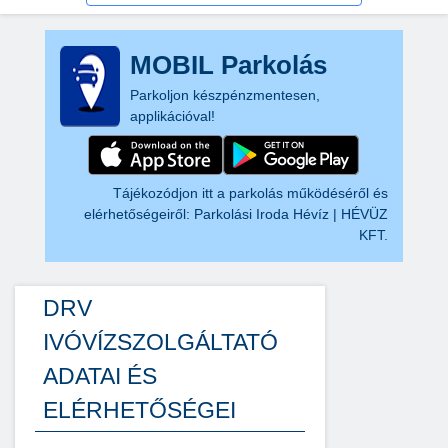
MOBIL Parkolás
Parkoljon készpénzmentesen,
applikációval!
Tájékozódjon itt a parkolás működéséről és
elérhetőségeiről:
Parkolási Iroda Hévíz | HÉVÜZ
KFT.
DRV
IVÓVÍZSZOLGÁLTATÓ
ADATAI ÉS
ELÉRHETŐSÉGEI