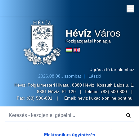
Me
Hévíz
Város
Közigazgatási honlapja
Ugrás a fő tartalomhoz
2026.08.08., szombat
László
Hévízi Polgármesteri Hivatal, 8380 Hévíz, Kossuth Lajos u. 1.
8381 Hévíz, Pf.:120
Telefon:
(83) 500-800
Fax: (83) 500-801
Email:
heviz kukac t-online pont hu
Keresés - kezdjen el gépelni...
Elektronikus ügyintézés