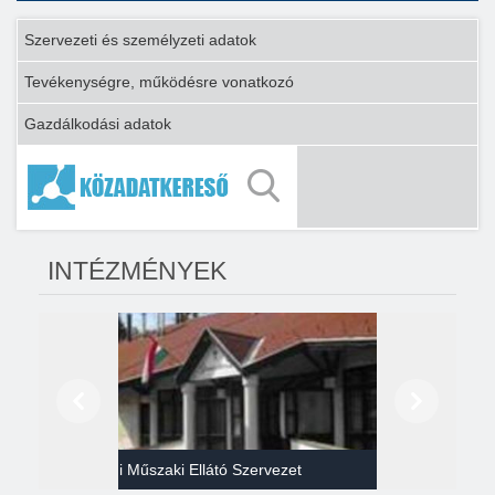
Szervezeti és személyzeti adatok
Tevékenységre, működésre vonatkozó
Gazdálkodási adatok
INTÉZMÉNYEK
Előző
Következő
Gazdasági Műszaki Ellátó Szervezet
Héví