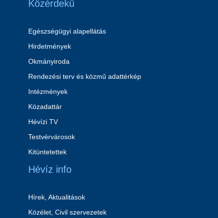
Közérdekű
Egészségügyi alapellátás
Hirdetmények
Okmányiroda
Rendezési terv és közmű adattérkép
Intézmények
Közadattár
Hévízi TV
Testvérvárosok
Kitüntetettek
Hévíz info
Hírek, Aktualitások
Közélet, Civil szervezetek