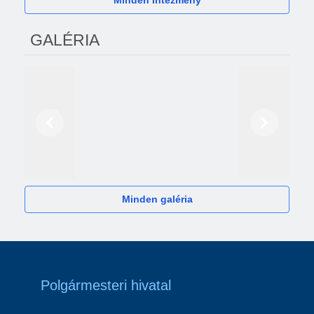
Minden Intézmény
GALÉRIA
Előző
Következő
2024
Minden galéria
Polgármesteri hivatal