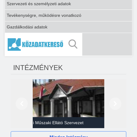
Szervezeti és személyzeti adatok
Tevékenységre, működésre vonatkozó
Gazdálkodási adatok
INTÉZMÉNYEK
Előző
Következő
Gazdasági Műszaki Ellátó Szervezet
Héví