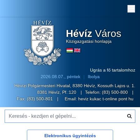
Me
Hévíz
Város
Közigazgatási honlapja
Ugrás a fő tartalomhoz
2026.08.07., péntek
Ibolya
Hévízi Polgármesteri Hivatal, 8380 Hévíz, Kossuth Lajos u. 1.
8381 Hévíz, Pf.:120
Telefon:
(83) 500-800
Fax: (83) 500-801
Email:
heviz kukac t-online pont hu
Keresés - kezdjen el gépelni...
Elektronikus ügyintézés