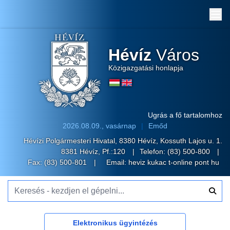
Me
Hévíz
Város
Közigazgatási honlapja
Ugrás a fő tartalomhoz
2026.08.09., vasárnap
Emőd
Hévízi Polgármesteri Hivatal, 8380 Hévíz, Kossuth Lajos u. 1.
8381 Hévíz, Pf.:120
Telefon:
(83) 500-800
Fax: (83) 500-801
Email:
heviz kukac t-online pont hu
Keresés - kezdjen el gépelni...
Elektronikus ügyintézés