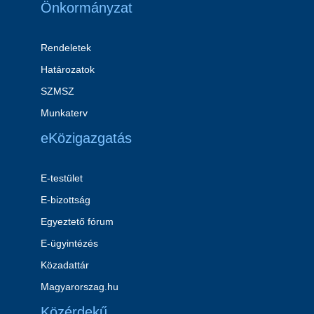
Önkormányzat
Rendeletek
Határozatok
SZMSZ
Munkaterv
eKözigazgatás
E-testület
E-bizottság
Egyeztető fórum
E-ügyintézés
Közadattár
Magyarorszag.hu
Közérdekű