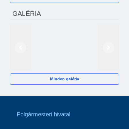
GALÉRIA
Előző
Következő
2024
Minden galéria
Polgármesteri hivatal