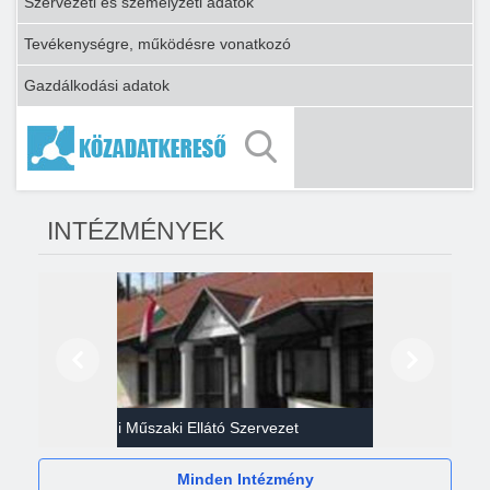
Szervezeti és személyzeti adatok
Tevékenységre, működésre vonatkozó
Gazdálkodási adatok
INTÉZMÉNYEK
Előző
Következő
Gazdasági Műszaki Ellátó Szervezet
Héví
Minden Intézmény