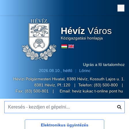
Me
Hévíz
Város
Közigazgatási honlapja
Ugrás a fő tartalomhoz
2026.08.10., hétfő
Lőrinc
Hévízi Polgármesteri Hivatal, 8380 Hévíz, Kossuth Lajos u. 1.
8381 Hévíz, Pf.:120
Telefon:
(83) 500-800
Fax: (83) 500-801
Email:
heviz kukac t-online pont hu
Keresés - kezdjen el gépelni...
Elektronikus ügyintézés