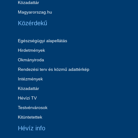
Közadattár
Magyarorszag.hu
Közérdekű
Egészségügyi alapellátás
Hirdetmények
Okmányiroda
Rendezési terv és közmű adattérkép
Intézmények
Közadattár
Hévízi TV
Testvérvárosok
Kitüntetettek
Hévíz info