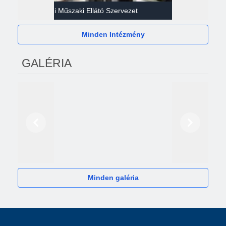
Gazdasági Műszaki Ellátó Szervezet
Héví
Minden Intézmény
GALÉRIA
Előző
Következő
2024
Minden galéria