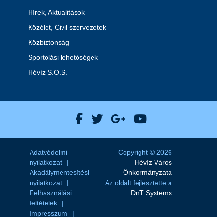
Hírek, Aktualitások
Közélet, Civil szervezetek
Közbiztonság
Sportolási lehetőségek
Hévíz S.O.S.
Hévíz Város Facebook
Hévíz Város X
Hévíz Város Goog
Hévíz Város 
Adatvédelmi
Copyright © 2026
nyilatkozat
Hévíz Város
Akadálymentesítési
Önkormányzata
nyilatkozat
Az oldalt fejlesztette a
Felhasználási
DnT Systems
feltételek
Impresszum