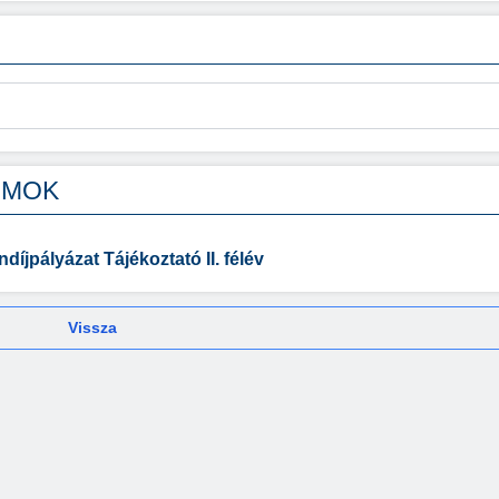
UMOK
íjpályázat Tájékoztató II. félév
Vissza