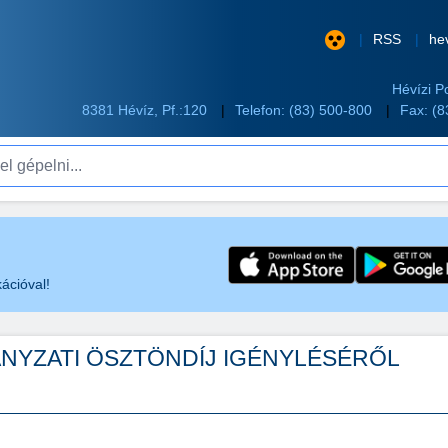
RSS
he
Hévízi P
8381 Hévíz, Pf.:120
Telefon:
(83) 500-800
Fax: (
pelni...
ációval!
NYZATI ÖSZTÖNDÍJ IGÉNYLÉSÉRŐL