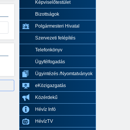
Képviselőtestület
Bizottságok
Polgármesteri Hivatal
Szervezeti felépítés
Telefonkönyv
Ügyfélfogadás
Ügyintézés /Nyomtatványok
eKözigazgatás
Közérdekű
Hévíz Infó
HévízTV