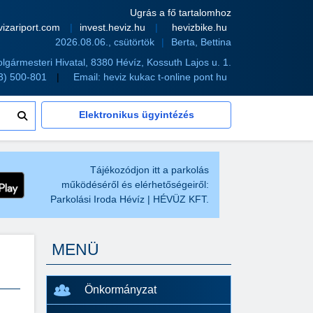
Ugrás a fő tartalomhoz
vizariport.com
invest.heviz.hu
hevizbike.hu
2026.08.06., csütörtök
Berta, Bettina
olgármesteri Hivatal, 8380 Hévíz, Kossuth Lajos u. 1.
83) 500-801
Email:
heviz kukac t-online pont hu
Elektronikus ügyintézés
Tájékozódjon itt a parkolás
működéséről és elérhetőségeiről:
Parkolási Iroda Hévíz | HÉVÜZ KFT.
MENÜ
Önkormányzat