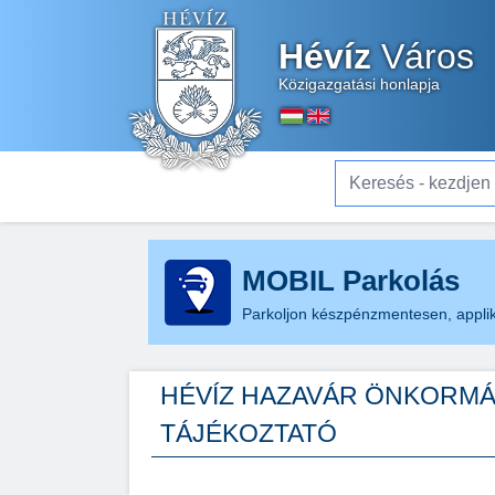
Hévíz
Város
Közigazgatási honlapja
Keresés - kezdjen el gé
MOBIL Parkolás
Parkoljon készpénzmentesen, applik
HÉVÍZ HAZAVÁR ÖNKORMÁ
TÁJÉKOZTATÓ