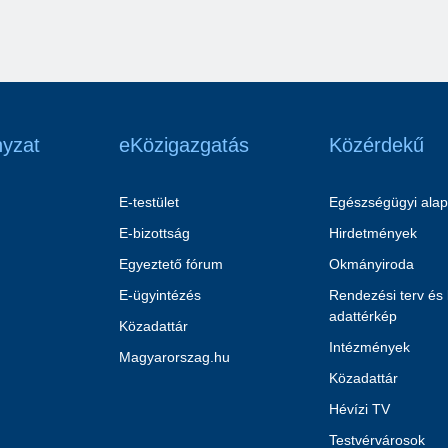
yzat
eKözigazgatás
Közérdekű
E-testület
Egészségügyi alap
E-bizottság
Hirdetmények
Egyeztető fórum
Okmányiroda
E-ügyintézés
Rendezési terv és
adattérkép
Közadattár
Intézmények
Magyarorszag.hu
Közadattár
Hévízi TV
Testvérvárosok