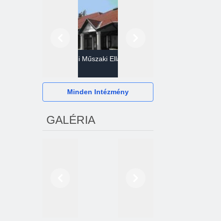
Előző
Következő
Gazdasági Műszaki Ellátó
Szervezet
Hévízi Televízió Kft.
Minden Intézmény
GALÉRIA
Előző
Következő
2024. októberétől