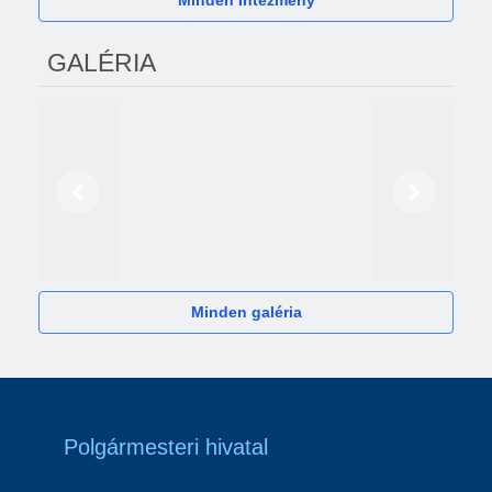
Minden Intézmény
GALÉRIA
Előző
Következő
2024
Minden galéria
Polgármesteri hivatal