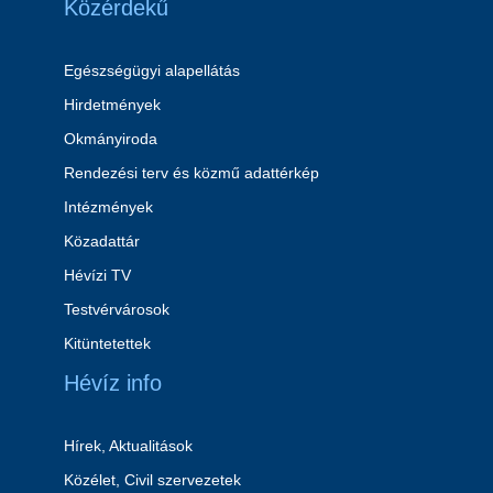
Közérdekű
Egészségügyi alapellátás
Hirdetmények
Okmányiroda
Rendezési terv és közmű adattérkép
Intézmények
Közadattár
Hévízi TV
Testvérvárosok
Kitüntetettek
Hévíz info
Hírek, Aktualitások
Közélet, Civil szervezetek