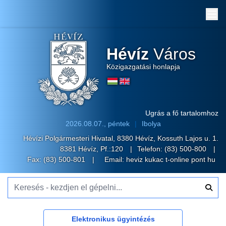
Me
Hévíz
Város
Közigazgatási honlapja
Ugrás a fő tartalomhoz
2026.08.07., péntek
Ibolya
Hévízi Polgármesteri Hivatal, 8380 Hévíz, Kossuth Lajos u. 1.
8381 Hévíz, Pf.:120
Telefon:
(83) 500-800
Fax: (83) 500-801
Email:
heviz kukac t-online pont hu
Keresés - kezdjen el gépelni...
Elektronikus ügyintézés