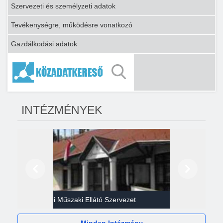
Szervezeti és személyzeti adatok
Tevékenységre, működésre vonatkozó
Gazdálkodási adatok
INTÉZMÉNYEK
Előző
Következő
Gazdasági Műszaki Ellátó Szervezet
Héví