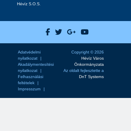
Hévíz S.O.S.
Hévíz Város Facebook
Hévíz Város X
Hévíz Város Goog
Hévíz Város 
Adatvédelmi
Copyright © 2026
nyilatkozat
Hévíz Város
Akadálymentesítési
Önkormányzata
nyilatkozat
Az oldalt fejlesztette a
Felhasználási
DnT Systems
feltételek
Impresszum