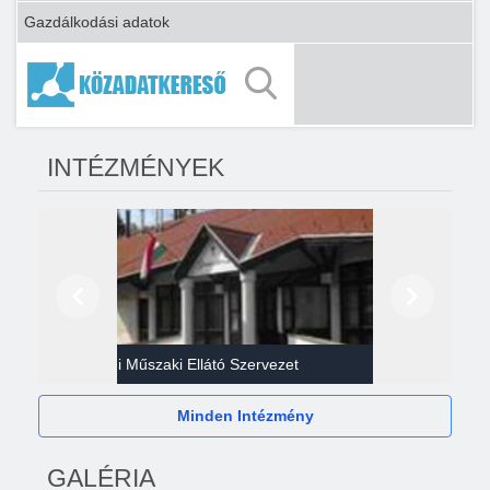
Gazdálkodási adatok
INTÉZMÉNYEK
Előző
Következő
Gazdasági Műszaki Ellátó Szervezet
Héví
Minden Intézmény
GALÉRIA