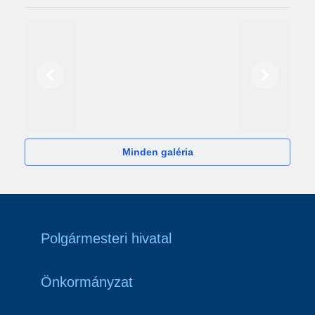
Előző
Következő
2024
Minden galéria
Polgármesteri hivatal
Önkormányzat