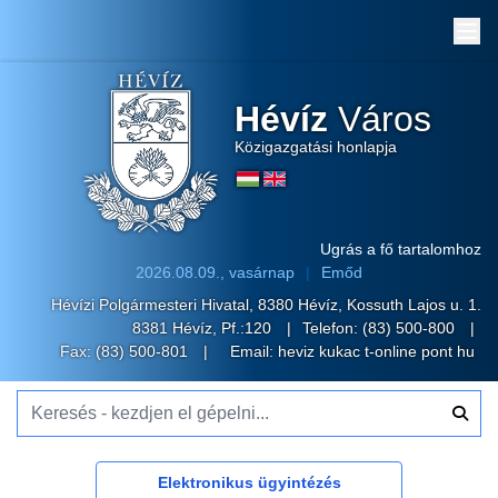
Me
Hévíz
Város
Közigazgatási honlapja
Ugrás a fő tartalomhoz
2026.08.09., vasárnap
Emőd
Hévízi Polgármesteri Hivatal, 8380 Hévíz, Kossuth Lajos u. 1.
8381 Hévíz, Pf.:120
Telefon:
(83) 500-800
Fax: (83) 500-801
Email:
heviz kukac t-online pont hu
Keresés - kezdjen el gépelni...
Elektronikus ügyintézés