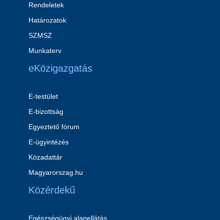
Rendeletek
Határozatok
SZMSZ
Munkaterv
eKözigazgatás
E-testület
E-bizottság
Egyeztető fórum
E-ügyintézés
Közadattár
Magyarorszag.hu
Közérdekű
Egészségügyi alapellátás