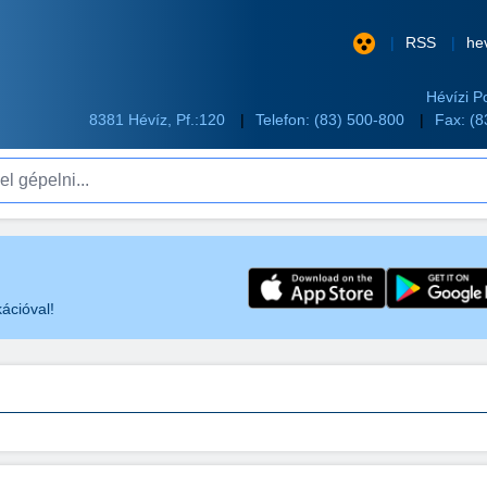
RSS
he
Hévízi P
8381 Hévíz, Pf.:120
Telefon:
(83) 500-800
Fax: (
pelni...
ációval!