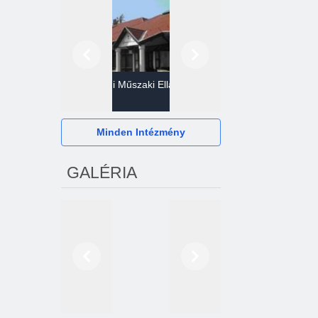
Előző
Következő
Gazdasági Műszaki Ellátó
Szervezet
Hévízi Televízió Kft.
Minden Intézmény
GALÉRIA
Előző
Következő
2024. októberétől