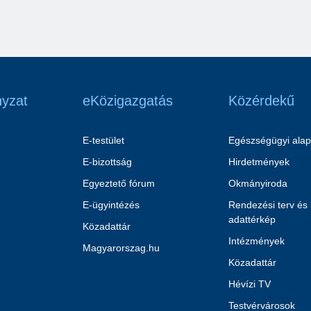
yzat
eKözigazgatás
Közérdekű
E-testület
Egészségügyi alap
E-bizottság
Hirdetmények
Egyeztető fórum
Okmányiroda
E-ügyintézés
Rendezési terv és
adattérkép
Közadattár
Intézmények
Magyarorszag.hu
Közadattár
Hévízi TV
Testvérvárosok