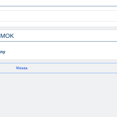
UMOK
eny
Vissza