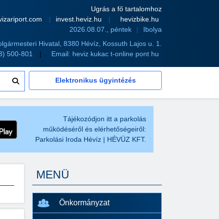
Ugrás a fő tartalomhoz
vizariport.com
invest.heviz.hu
hevizbike.hu
2026.08.07., péntek
Ibolya
olgármesteri Hivatal, 8380 Hévíz, Kossuth Lajos u. 1.
83) 500-801
Email:
heviz kukac t-online pont hu
Elektronikus ügyintézés
Tájékozódjon itt a parkolás
működéséről és elérhetőségeiről:
Parkolási Iroda Hévíz | HÉVÜZ KFT.
MENÜ
Önkormányzat