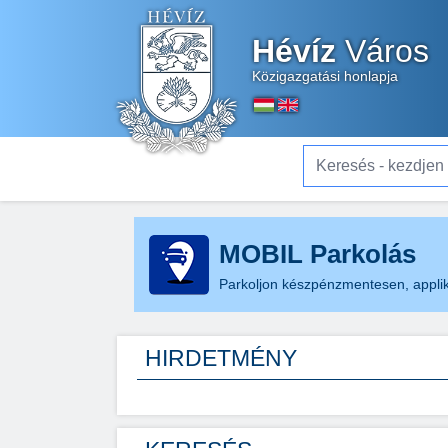
Hévíz
Város
Közigazgatási honlapja
Keresés - kezdjen el gé
MOBIL Parkolás
Parkoljon készpénzmentesen, applik
HIRDETMÉNY