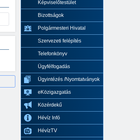
Képviselőtestület
Bizottságok
Polgármesteri Hivatal
Szervezeti felépítés
Telefonkönyv
Ügyfélfogadás
Ügyintézés /Nyomtatványok
eKözigazgatás
Közérdekű
Hévíz Infó
HévízTV