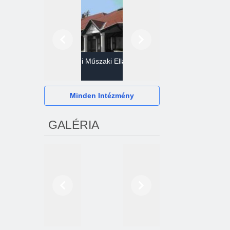
Előző
Következő
Gazdasági Műszaki Ellátó
Szervezet
Hévízi Televízió Kft.
Minden Intézmény
GALÉRIA
Előző
Következő
2024. októberétől