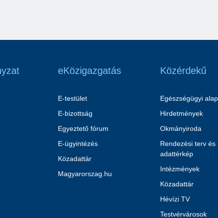
yzat
eKözigazgatás
Közérdekű
E-testület
Egészségügyi alap
E-bizottság
Hirdetmények
Egyeztető fórum
Okmányiroda
E-ügyintézés
Rendezési terv és
adattérkép
Közadattár
Intézmények
Magyarorszag.hu
Közadattár
Hévízi TV
Testvérvárosok