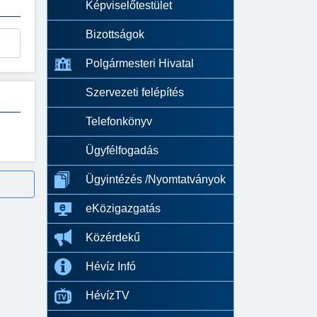
Képviselőtestület
Bizottságok
Polgármesteri Hivatal
Szervezeti felépítés
Telefonkönyv
Ügyfélfogadás
Ügyintézés /Nyomtatványok
eKözigazgatás
Közérdekű
Hévíz Infó
HévízTV