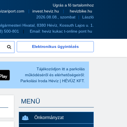
Ugrás a fő tartalomhoz
vizariport.com
invest.heviz.hu
hevizbike.hu
2026.08.08., szombat
László
olgármesteri Hivatal, 8380 Hévíz, Kossuth Lajos u. 1.
83) 500-801
Email:
heviz kukac t-online pont hu
Elektronikus ügyintézés
Tájékozódjon itt a parkolás
működéséről és elérhetőségeiről:
Parkolási Iroda Hévíz | HÉVÜZ KFT.
MENÜ
Önkormányzat