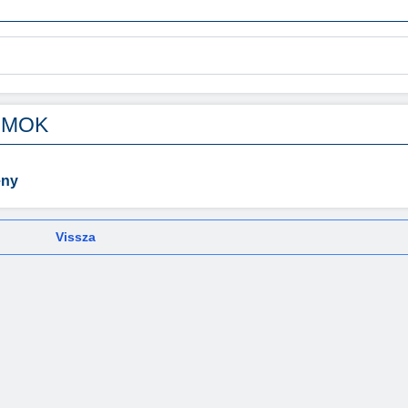
UMOK
eny
Vissza