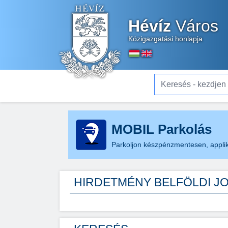
Hévíz
Város
Közigazgatási honlapja
Keresés - kezdjen el gé
MOBIL Parkolás
Parkoljon készpénzmentesen, applik
HIRDETMÉNY BELFÖLDI J