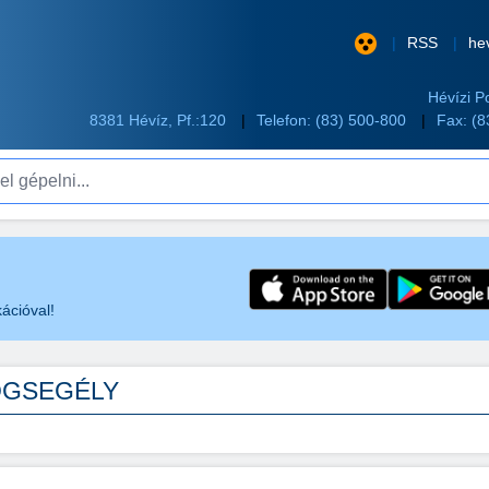
RSS
he
Hévízi P
8381 Hévíz, Pf.:120
Telefon:
(83) 500-800
Fax: (
pelni...
ációval!
OGSEGÉLY