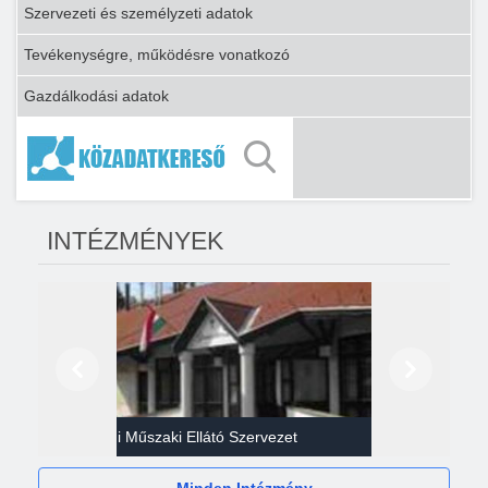
Szervezeti és személyzeti adatok
Tevékenységre, működésre vonatkozó
Gazdálkodási adatok
INTÉZMÉNYEK
Előző
Következő
Gazdasági Műszaki Ellátó Szervezet
Héví