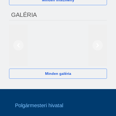
Minden Intézmény
GALÉRIA
Előző
Következő
2024
Minden galéria
Polgármesteri hivatal