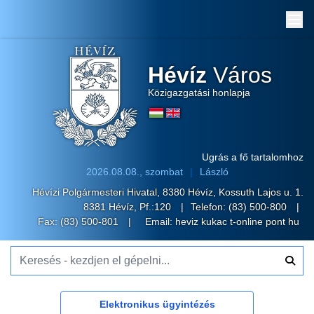
Me
Hévíz
Város
Közigazgatási honlapja
Ugrás a fő tartalomhoz
2026.08.08., szombat
László
Hévízi Polgármesteri Hivatal, 8380 Hévíz, Kossuth Lajos u. 1.
8381 Hévíz, Pf.:120
Telefon:
(83) 500-800
Fax: (83) 500-801
Email:
heviz kukac t-online pont hu
Keresés - kezdjen el gépelni...
Elektronikus ügyintézés