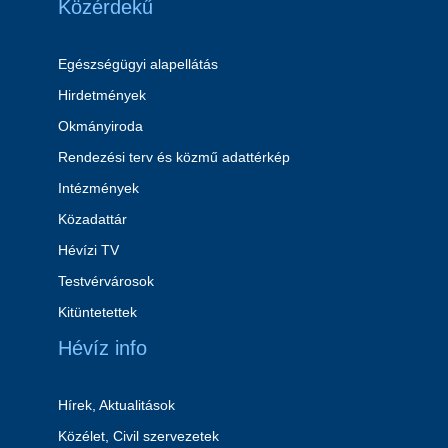
Közérdekű
Egészségügyi alapellátás
Hirdetmények
Okmányiroda
Rendezési terv és közmű adattérkép
Intézmények
Közadattár
Hévízi TV
Testvérvárosok
Kitüntetettek
Hévíz info
Hírek, Aktualitások
Közélet, Civil szervezetek