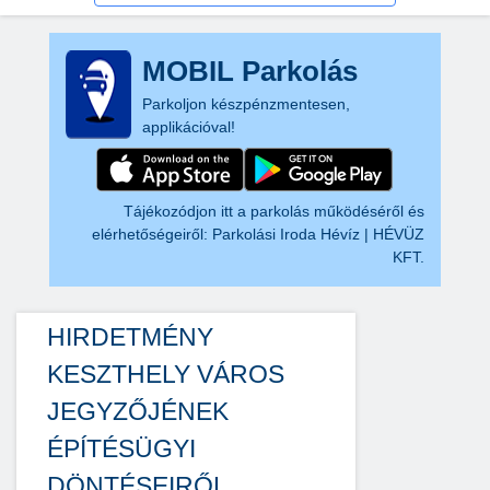
MOBIL Parkolás
Parkoljon készpénzmentesen,
applikációval!
Tájékozódjon itt a parkolás működéséről és
elérhetőségeiről:
Parkolási Iroda Hévíz | HÉVÜZ
KFT.
HIRDETMÉNY
KESZTHELY VÁROS
JEGYZŐJÉNEK
ÉPÍTÉSÜGYI
DÖNTÉSEIRŐL