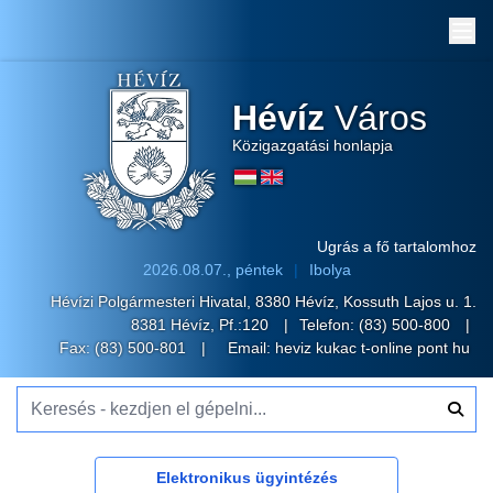
Me
Hévíz
Város
Közigazgatási honlapja
Ugrás a fő tartalomhoz
2026.08.07., péntek
Ibolya
Hévízi Polgármesteri Hivatal, 8380 Hévíz, Kossuth Lajos u. 1.
8381 Hévíz, Pf.:120
Telefon:
(83) 500-800
Fax: (83) 500-801
Email:
heviz kukac t-online pont hu
Keresés - kezdjen el gépelni...
Elektronikus ügyintézés