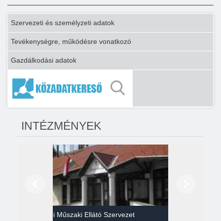
Szervezeti és személyzeti adatok
Tevékenységre, működésre vonatkozó
Gazdálkodási adatok
INTÉZMÉNYEK
Előző
Következő
Gazdasági Műszaki Ellátó Szervezet
Héví