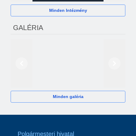
Minden Intézmény
GALÉRIA
Előző
Következő
2024
Minden galéria
Polgármesteri hivatal