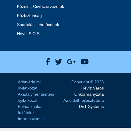
Közélet, Civil szervezetek
Közbiztonság
Sportolási lehetőségek
Hévíz S.O.S.
Hévíz Város Facebook
Hévíz Város X
Hévíz Város Goog
Hévíz Város 
Adatvédelmi
Copyright © 2026
nyilatkozat
Hévíz Város
Akadálymentesítési
Önkormányzata
nyilatkozat
Az oldalt fejlesztette a
Felhasználási
DnT Systems
feltételek
Impresszum