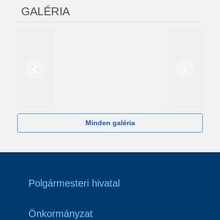
GALÉRIA
Előző
Következő
2024
Minden galéria
Polgármesteri hivatal
Önkormányzat