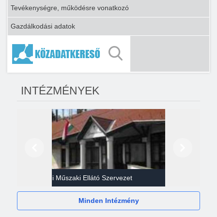
Tevékenységre, működésre vonatkozó
Gazdálkodási adatok
INTÉZMÉNYEK
Előző
Következő
Gazdasági Műszaki Ellátó Szervezet
Héví
Minden Intézmény