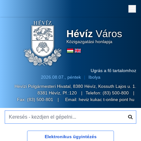
Me
Hévíz
Város
Közigazgatási honlapja
Ugrás a fő tartalomhoz
2026.08.07., péntek
Ibolya
Hévízi Polgármesteri Hivatal, 8380 Hévíz, Kossuth Lajos u. 1.
8381 Hévíz, Pf.:120
Telefon:
(83) 500-800
Fax: (83) 500-801
Email:
heviz kukac t-online pont hu
Keresés - kezdjen el gépelni...
Elektronikus ügyintézés