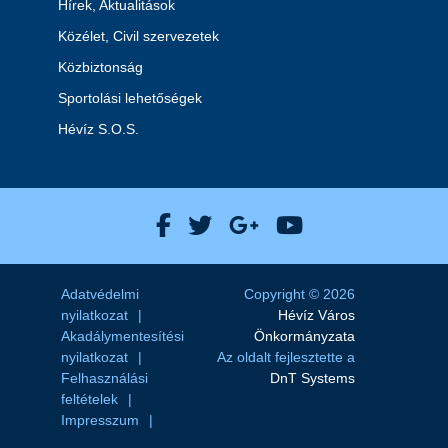
Hírek, Aktualitások
Közélet, Civil szervezetek
Közbiztonság
Sportolási lehetőségek
Hévíz S.O.S.
Hévíz Város Facebook
Hévíz Város X
Hévíz Város Goog
Hévíz Város 
Adatvédelmi
Copyright © 2026
nyilatkozat
Hévíz Város
Akadálymentesítési
Önkormányzata
nyilatkozat
Az oldalt fejlesztette a
Felhasználási
DnT Systems
feltételek
Impresszum