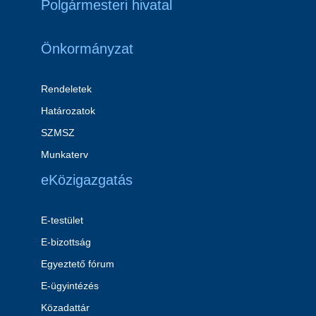
Polgármesteri hivatal
Önkormányzat
Rendeletek
Határozatok
SZMSZ
Munkaterv
eKözigazgatás
E-testület
E-bizottság
Egyeztető fórum
E-ügyintézés
Közadattár