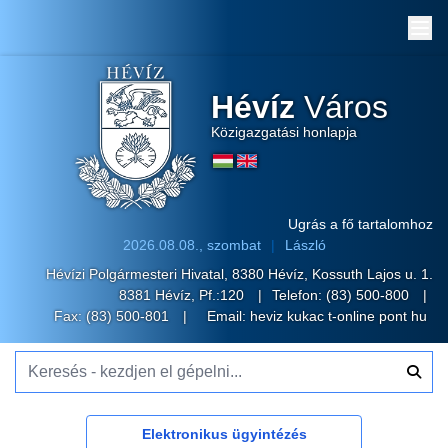
Me
Hévíz
Város
Közigazgatási honlapja
Ugrás a fő tartalomhoz
2026.08.08., szombat
László
Hévízi Polgármesteri Hivatal, 8380 Hévíz, Kossuth Lajos u. 1.
8381 Hévíz, Pf.:120
Telefon:
(83) 500-800
Fax: (83) 500-801
Email:
heviz kukac t-online pont hu
Keresés - kezdjen el gépelni...
Elektronikus ügyintézés