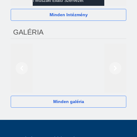
Gazdasági Műszaki Ellátó Szervezet
Héví
Minden Intézmény
GALÉRIA
Előző
Következő
2024
Minden galéria