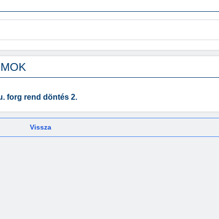
UMOK
u. forg rend döntés 2.
Vissza