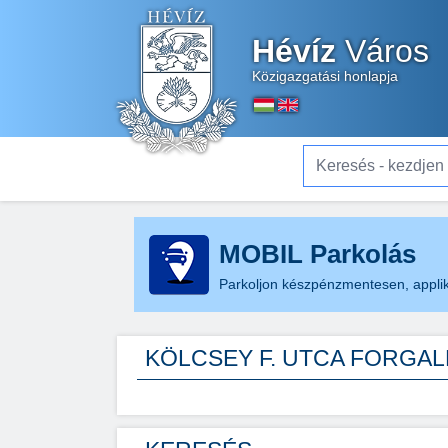
Hévíz
Város
Közigazgatási honlapja
Keresés - kezdjen el gé
MOBIL Parkolás
Parkoljon készpénzmentesen, applik
KÖLCSEY F. UTCA FORGA