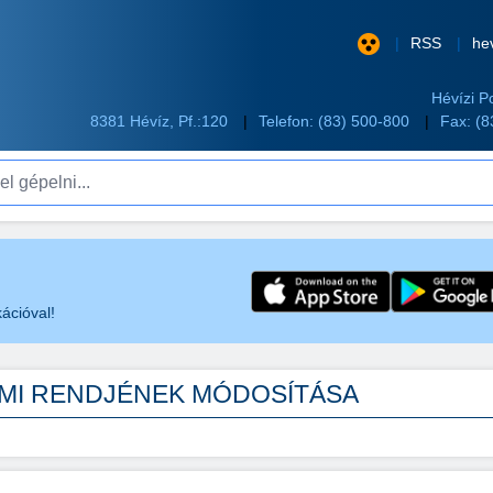
RSS
he
Hévízi P
8381 Hévíz, Pf.:120
Telefon:
(83) 500-800
Fax: (
pelni...
ációval!
LMI RENDJÉNEK MÓDOSÍTÁSA