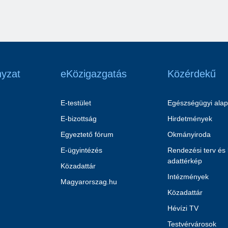
yzat
eKözigazgatás
Közérdekű
E-testület
Egészségügyi alap
E-bizottság
Hirdetmények
Egyeztető fórum
Okmányiroda
E-ügyintézés
Rendezési terv és
adattérkép
Közadattár
Intézmények
Magyarorszag.hu
Közadattár
Hévízi TV
Testvérvárosok