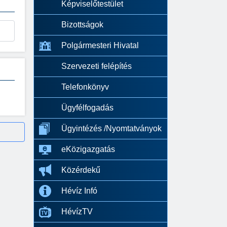
Képviselőtestület
Bizottságok
Polgármesteri Hivatal
Szervezeti felépítés
Telefonkönyv
Ügyfélfogadás
Ügyintézés /Nyomtatványok
eKözigazgatás
Közérdekű
Hévíz Infó
HévízTV