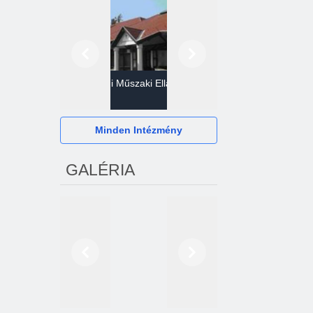
Előző
Következő
Gazdasági Műszaki Ellátó
Szervezet
Hévízi Televízió Kft.
Minden Intézmény
GALÉRIA
Előző
Következő
2024. októberétől