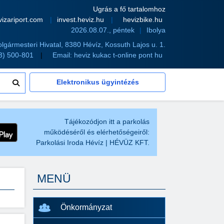
Ugrás a fő tartalomhoz
vizariport.com
invest.heviz.hu
hevizbike.hu
2026.08.07., péntek
Ibolya
olgármesteri Hivatal, 8380 Hévíz, Kossuth Lajos u. 1.
83) 500-801
Email:
heviz kukac t-online pont hu
Elektronikus ügyintézés
Tájékozódjon itt a parkolás
működéséről és elérhetőségeiről:
Parkolási Iroda Hévíz | HÉVÜZ KFT.
MENÜ
Önkormányzat