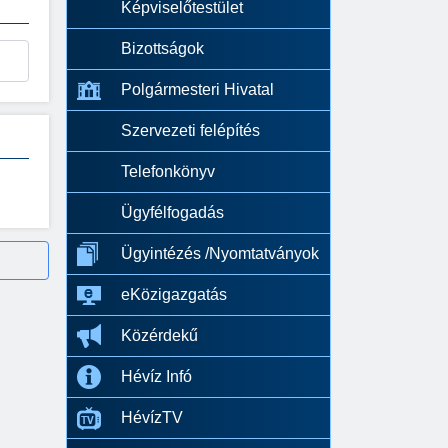
Képviselőtestület
Bizottságok
Polgármesteri Hivatal
Szervezeti felépítés
Telefonkönyv
Ügyfélfogadás
Ügyintézés /Nyomtatványok
eKözigazgatás
Közérdekű
Hévíz Infó
HévízTV