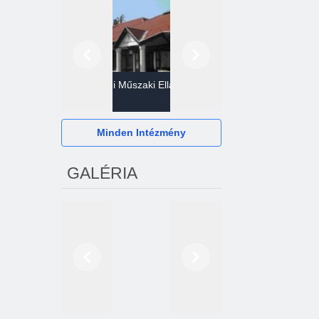
Előző
Következő
Gazdasági Műszaki Ellátó
Szervezet
Hévízi Televízió Kft.
Minden Intézmény
GALÉRIA
Előző
Következő
2024. októberétől