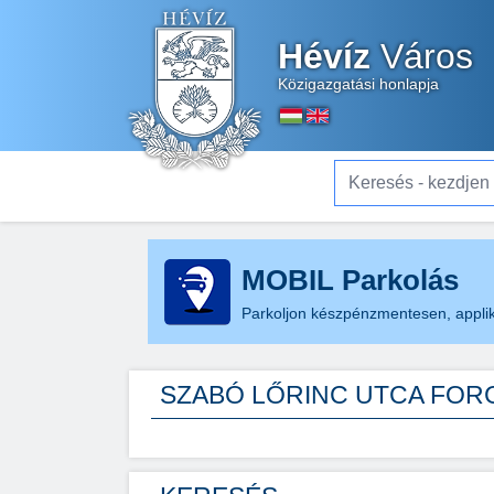
Hévíz
Város
Közigazgatási honlapja
Keresés - kezdjen el gé
MOBIL Parkolás
Parkoljon készpénzmentesen, applik
SZABÓ LŐRINC UTCA FOR