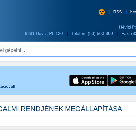
RSS
he
Hévízi P
8381 Hévíz, Pf.:120
Telefon:
(83) 500-800
Fax: (
pelni...
ációval!
GALMI RENDJÉNEK MEGÁLLAPÍTÁSA