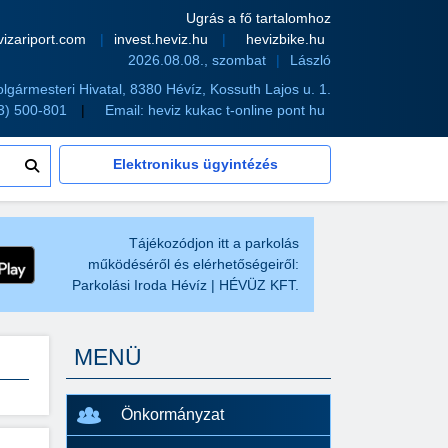
Ugrás a fő tartalomhoz
vizariport.com
invest.heviz.hu
hevizbike.hu
2026.08.08., szombat
László
olgármesteri Hivatal, 8380 Hévíz, Kossuth Lajos u. 1.
83) 500-801
Email:
heviz kukac t-online pont hu
Elektronikus ügyintézés
Tájékozódjon itt a parkolás
működéséről és elérhetőségeiről:
Parkolási Iroda Hévíz | HÉVÜZ KFT.
MENÜ
Önkormányzat