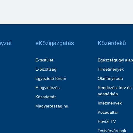
yzat
eKözigazgatás
Közérdekű
E-testület
Egészségügyi alap
E-bizottság
Hirdetmények
Egyeztető fórum
Okmányiroda
E-ügyintézés
Rendezési terv és
adattérkép
Közadattár
Intézmények
Magyarorszag.hu
Közadattár
Hévízi TV
Testvérvárosok