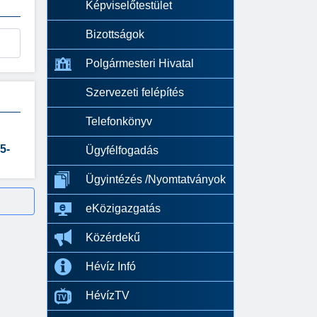
Képviselőtestület
Bizottságok
Polgármesteri Hivatal
Szervezeti felépítés
Telefonkönyv
5-
Ügyfélfogadás
Ügyintézés /Nyomtatványok
eKözigazgatás
Közérdekű
Hévíz Infó
HévízTV