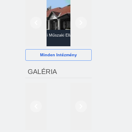
Előző
Következő
Gazdasági Műszaki Ellátó
Szervezet
Hévízi Televízió Kft.
Minden Intézmény
GALÉRIA
Előző
Következő
2024. októberétől