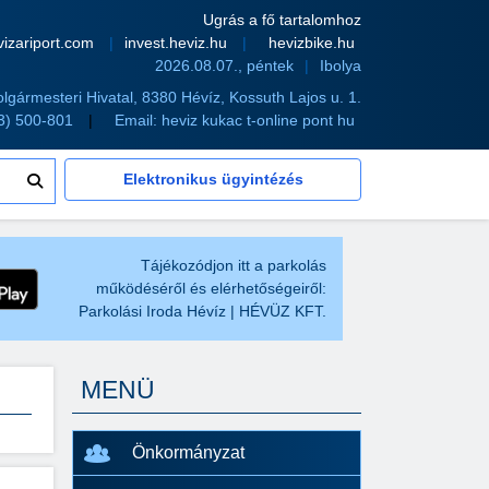
Ugrás a fő tartalomhoz
vizariport.com
invest.heviz.hu
hevizbike.hu
2026.08.07., péntek
Ibolya
olgármesteri Hivatal, 8380 Hévíz, Kossuth Lajos u. 1.
83) 500-801
Email:
heviz kukac t-online pont hu
Elektronikus ügyintézés
Tájékozódjon itt a parkolás
működéséről és elérhetőségeiről:
Parkolási Iroda Hévíz | HÉVÜZ KFT.
MENÜ
Önkormányzat