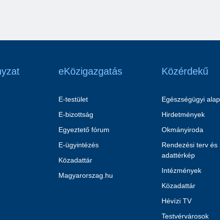
yzat
eKözigazgatás
Közérdekű
E-testület
Egészségügyi alap
E-bizottság
Hirdetmények
Egyeztető fórum
Okmányiroda
E-ügyintézés
Rendezési terv és
adattérkép
Közadattár
Intézmények
Magyarorszag.hu
Közadattár
Hévízi TV
Testvérvárosok