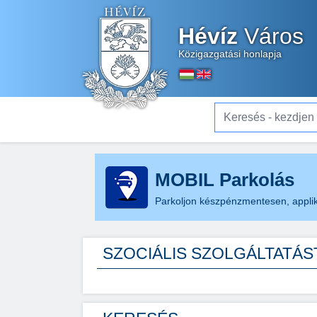
Hévíz
Város
Közigazgatási honlapja
Keresés - kezdjen el gé
MOBIL Parkolás
Parkoljon készpénzmentesen, applik
SZOCIÁLIS SZOLGÁLTATÁS