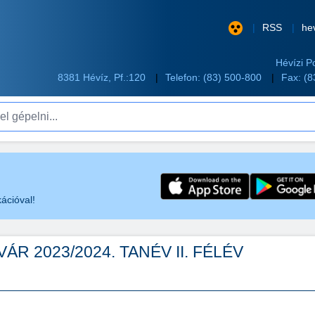
RSS
he
Hévízi P
8381 Hévíz, Pf.:120
Telefon:
(83) 500-800
Fax: (
pelni...
ációval!
R 2023/2024. TANÉV II. FÉLÉV