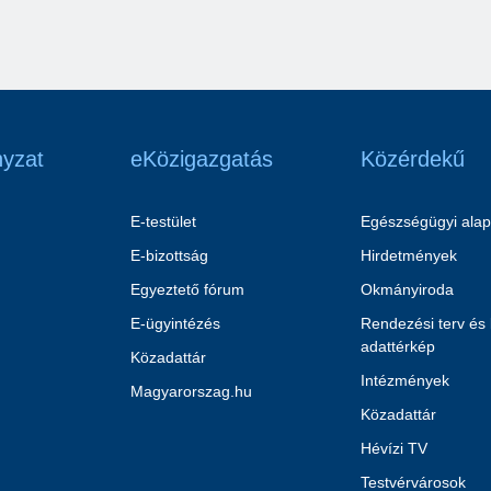
yzat
eKözigazgatás
Közérdekű
E-testület
Egészségügyi alap
E-bizottság
Hirdetmények
Egyeztető fórum
Okmányiroda
E-ügyintézés
Rendezési terv és
adattérkép
Közadattár
Intézmények
Magyarorszag.hu
Közadattár
Hévízi TV
Testvérvárosok