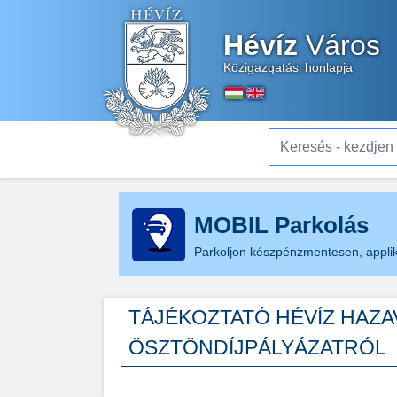
Hévíz
Város
Közigazgatási honlapja
Keresés - kezdjen el gé
MOBIL Parkolás
Parkoljon készpénzmentesen, applik
TÁJÉKOZTATÓ HÉVÍZ HAZAVÁ
ÖSZTÖNDÍJPÁLYÁZATRÓL