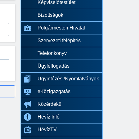
Képviselőtestület
Bizottságok
Polgármesteri Hivatal
Szervezeti felépítés
Telefonkönyv
Ügyfélfogadás
Ügyintézés /Nyomtatványok
eKözigazgatás
Közérdekű
Hévíz Infó
HévízTV