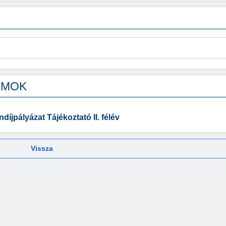
UMOK
íjpályázat Tájékoztató II. félév
Vissza