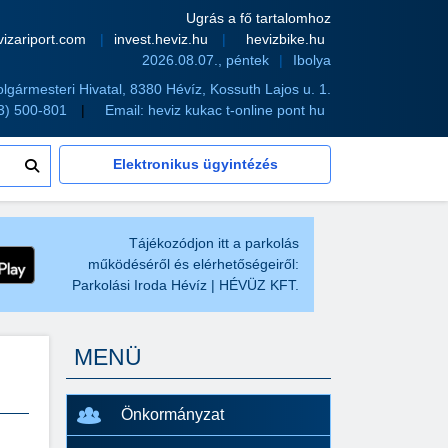
Ugrás a fő tartalomhoz
vizariport.com
invest.heviz.hu
hevizbike.hu
2026.08.07., péntek
Ibolya
olgármesteri Hivatal, 8380 Hévíz, Kossuth Lajos u. 1.
83) 500-801
Email:
heviz kukac t-online pont hu
Elektronikus ügyintézés
Tájékozódjon itt a parkolás
működéséről és elérhetőségeiről:
Parkolási Iroda Hévíz | HÉVÜZ KFT.
MENÜ
Önkormányzat