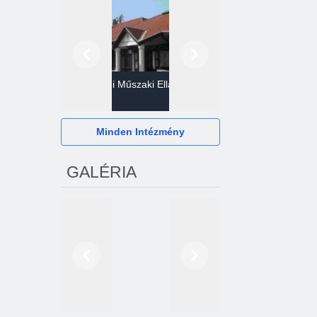
Előző
Következő
Gazdasági Műszaki Ellátó
Szervezet
Hévízi Televízió Kft.
Minden Intézmény
GALÉRIA
Előző
Következő
2024. októberétől