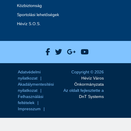
Közbiztonság
Sportolási lehetőségek
Hévíz S.O.S.
Hévíz Város Facebook
Hévíz Város X
Hévíz Város Goog
Hévíz Város 
Adatvédelmi
Copyright © 2026
nyilatkozat
Hévíz Város
Akadálymentesítési
Önkormányzata
nyilatkozat
Az oldalt fejlesztette a
Felhasználási
DnT Systems
feltételek
Impresszum