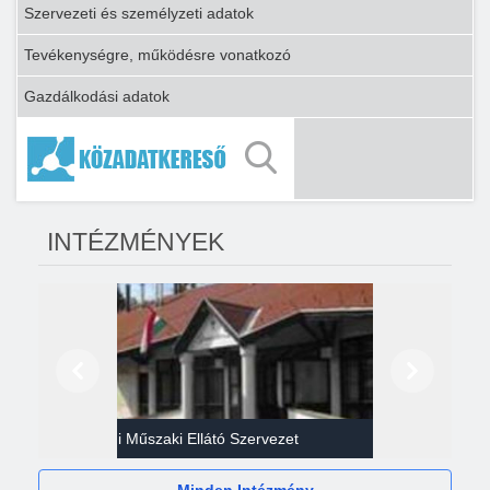
Szervezeti és személyzeti adatok
Tevékenységre, működésre vonatkozó
Gazdálkodási adatok
INTÉZMÉNYEK
Előző
Következő
Gazdasági Műszaki Ellátó Szervezet
Héví