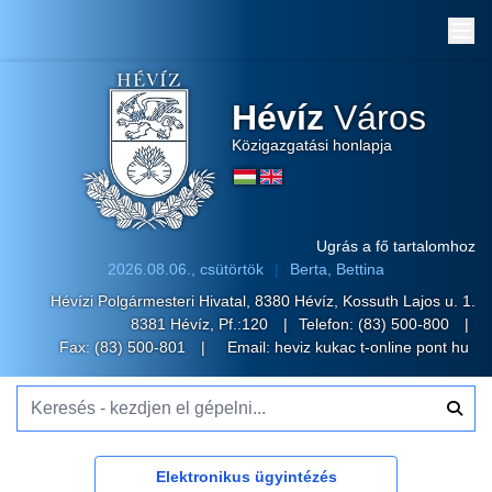
Me
Hévíz
Város
Közigazgatási honlapja
Ugrás a fő tartalomhoz
2026.08.06., csütörtök
Berta, Bettina
Hévízi Polgármesteri Hivatal, 8380 Hévíz, Kossuth Lajos u. 1.
8381 Hévíz, Pf.:120
Telefon:
(83) 500-800
Fax: (83) 500-801
Email:
heviz kukac t-online pont hu
Keresés - kezdjen el gépelni...
Elektronikus ügyintézés