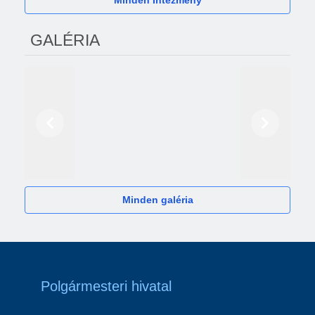
Minden Intézmény
GALÉRIA
Előző
Következő
2024
Minden galéria
Polgármesteri hivatal