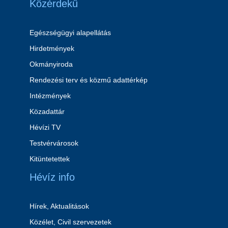
Közérdekű
Egészségügyi alapellátás
Hirdetmények
Okmányiroda
Rendezési terv és közmű adattérkép
Intézmények
Közadattár
Hévízi TV
Testvérvárosok
Kitüntetettek
Hévíz info
Hírek, Aktualitások
Közélet, Civil szervezetek